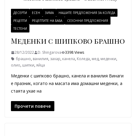
ДЕСЕРТИ
ЕСЕН
ЗИМА
НАШИТЕ ПРЕДЛОЖЕНИЯ ЗА КОЛЕДА
РЕЦЕПТИ
РЕЦЕПТИТЕ НА БАБА
СЕЗОННИ ПРЕДЛОЖЕНИЯ
ТЕСТЕНИ
Меденки с шипково брашно
28/12/2022
D. Shingarova
3398 Views
брашно
,
ванилия
,
захар
,
канела
,
Коледа
,
мед
,
меденки
,
олио
,
шипки
,
яйца
Меденки с шипково брашно, канела и ванилия Винаги
е празник, когато на масата има домашни меденки, а
стаята ухае на
Прочети повече