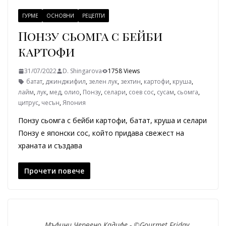
ГУРМЕ
ОСНОВНИ
РЕЦЕПТИ
Понзу сьомга с бейби
картофи
31/07/2022
D. Shingarova
1758 Views
батат
,
джинджифил
,
зелен лук
,
зехтин
,
картофи
,
круша
,
лайм
,
лук
,
мед
,
олио
,
Понзу
,
селари
,
соев сос
,
сусам
,
сьомга
,
цитрус
,
чесън
,
Япония
Понзу сьомга с бейби картофи, батат, круша и селари
Понзу e японски сос, който придава свежест на
храната и създава
Прочети повече
Мъфини Червено Кадифе - ©Gourmet Friday