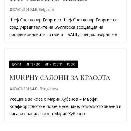
07/01/2019
E. Belyashki
Шеф Светлозар Георгиев Шеф Светлозар Георгиев е
сред учредителите на Българска асоциация на
професионалните готвачи – БАПГ, специализирал е в
ДРУГИ
ИНТЕРВЮ
ЛИЧНОСТИ
РЕВЮ
MURPHY салони за красота
03/03/2018
D. Shingarova
Усещане за коса с Марин Хубенов – Мърфи
Коафьорството е повече усещане, отколкото знания и
писани правила казва Марин Хубенов