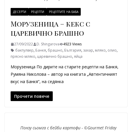
ДЕСЕРТИ
РЕЦЕПТИ
РЕЦЕПТИТЕ НА БАБА
Морузеница – кекс с
царевично брашно
27/09/2022
D. Shingarova
4923 Views
бакпулвер
,
Банкя
,
брашно
,
България
,
захар
,
мляко
,
олио
,
прясно мляко
,
царевично брашно
,
яйца
Морузеница По дирите на старите рецепти на Банкя,
Румяна Николова – автор на книгата „Автентичният
вкус на Банкя“, на седянка
Прочети повече
Понзу сьомга с бейби картофи - ©Gourmet Friday