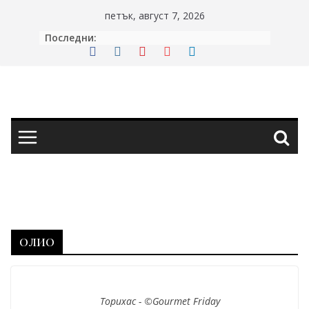
Skip
петък, август 7, 2026
to
Последни:
content
олио
Торихас - ©Gourmet Friday