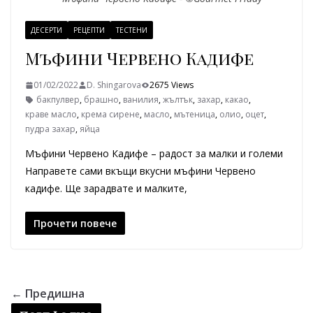
ДЕСЕРТИ
РЕЦЕПТИ
ТЕСТЕНИ
Мъфини Червено Кадифе
01/02/2022
D. Shingarova
2675 Views
бакпулвер
,
брашно
,
ванилия
,
жълтък
,
захар
,
какао
,
краве масло
,
крема сирене
,
масло
,
мътеница
,
олио
,
оцет
,
пудра захар
,
яйца
Мъфини Червено Кадифе – радост за малки и големи
Направете сами вкъщи вкусни мъфини Червено
кадифе. Ще зарадвате и малките,
Прочети повече
← Предишна