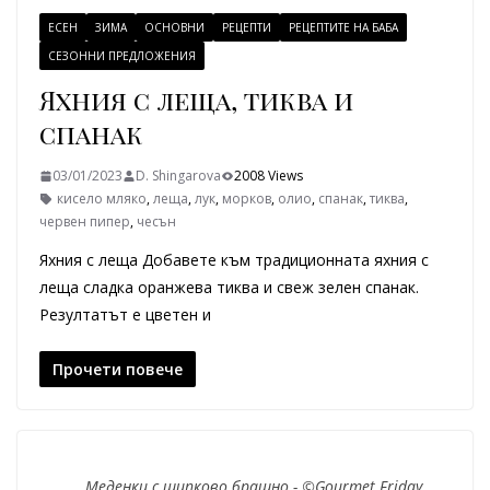
ЕСЕН
ЗИМА
ОСНОВНИ
РЕЦЕПТИ
РЕЦЕПТИТЕ НА БАБА
СЕЗОННИ ПРЕДЛОЖЕНИЯ
Яхния с леща, тиква и
спанак
03/01/2023
D. Shingarova
2008 Views
кисело мляко
,
леща
,
лук
,
морков
,
олио
,
спанак
,
тиква
,
червен пипер
,
чесън
Яхния с леща Добавете към традиционната яхния с
леща сладка оранжева тиква и свеж зелен спанак.
Резултатът е цветен и
Прочети повече
Меденки с шипково брашно - ©Gourmet Friday