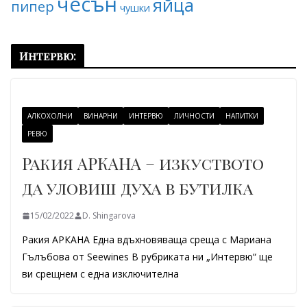
чесън
яйца
пипер
чушки
Интервю:
АЛКОХОЛНИ
ВИНАРНИ
ИНТЕРВЮ
ЛИЧНОСТИ
НАПИТКИ
РЕВЮ
Ракия АРКАНА – изкуството
да уловиш духа в бутилка
15/02/2022
D. Shingarova
Ракия АРКАНА Една вдъхновяваща среща с Мариана
Гълъбова от Seewines В рубриката ни „Интервю“ ще
ви срещнем с една изключителна