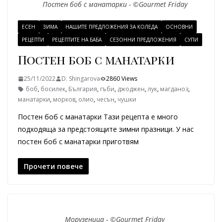
Постен боб с манатарки - ©Gourmet Friday
ЕСЕН
ЗИМА
НАШИТЕ ПРЕДЛОЖЕНИЯ ЗА КОЛЕДА
ОСНОВНИ
РЕЦЕПТИ
РЕЦЕПТИТЕ НА БАБА
СЕЗОННИ ПРЕДЛОЖЕНИЯ
СУПИ
Постен боб с манатарки
25/11/2022
D. Shingarova
2860 Views
боб
,
босилек
,
България
,
гъби
,
джоджен
,
лук
,
магданоз
,
манатарки
,
морков
,
олио
,
чесън
,
чушки
Постен боб с манатарки Тази рецепта е много
подходяща за предстоящите зимни празници. У нас
постен боб с манатарки приготвям
Прочети повече
Морузеница - ©Gourmet Friday