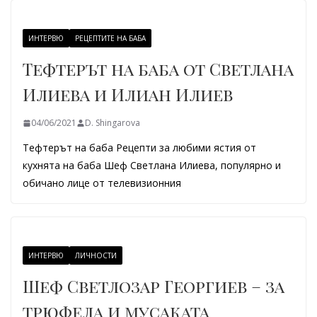
ИНТЕРВЮ
РЕЦЕПТИТЕ НА БАБА
Тефтерът на баба от Светлана
Илиева и Илиан Илиев
04/06/2021
D. Shingarova
Тефтерът на баба Рецепти за любими ястия от
кухнята на баба Шеф Светлана Илиева, популярно и
обичано лице от телевизионния
ИНТЕРВЮ
ЛИЧНОСТИ
Шеф Светлозар Георгиев – за
трюфела и мусаката