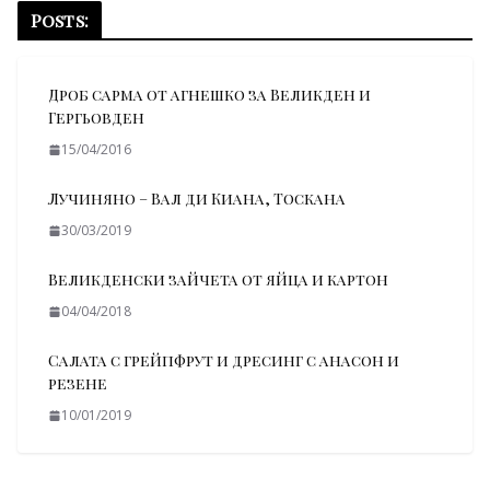
Posts:
Дроб сарма от агнешко за Великден и
Гергьовден
15/04/2016
Лучиняно – Вал ди Киана, Тоскана
30/03/2019
Великденски зайчета от яйца и картон
04/04/2018
Салата с грейпфрут и дресинг с анасон и
резене
10/01/2019