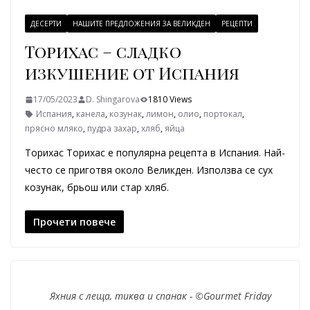
ДЕСЕРТИ
НАШИТЕ ПРЕДЛОЖЕНИЯ ЗА ВЕЛИКДЕН
РЕЦЕПТИ
Торихас – сладко
изкушение от Испания
17/05/2023
D. Shingarova
1810 Views
Испания
,
канела
,
козунак
,
лимон
,
олио
,
портокал
,
прясно мляко
,
пудра захар
,
хляб
,
яйца
Торихас Торихас е популярна рецепта в Испания. Най-
често се приготвя около Великден. Използва се сух
козунак, брьош или стар хляб.
Прочети повече
Яхния с леща, тиква и спанак - ©Gourmet Friday