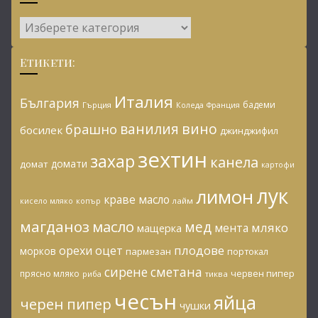
Категории:
Етикети:
Италия
България
бадеми
Гърция
Коледа
Франция
ванилия
вино
брашно
босилек
джинджифил
зехтин
захар
канела
домати
домат
картофи
лук
лимон
краве масло
копър
лайм
кисело мляко
магданоз
масло
мед
мляко
мента
мащерка
плодове
орехи
оцет
морков
пармезан
портокал
сирене
сметана
червен пипер
прясно мляко
риба
тиква
чесън
яйца
черен пипер
чушки