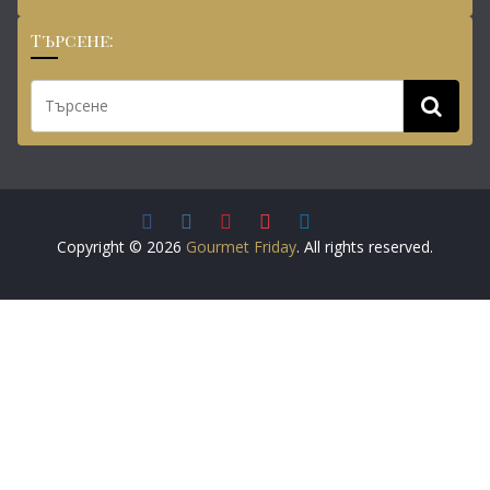
Търсене:
Copyright © 2026
Gourmet Friday
. All rights reserved.
Този сайт използва бисквитки.
Повече информация
Съгласен съм
Настройките на "бисквитките" в този уебсайт са
настроени така, че да ви дадат най-добрата
възможност за сърфиране. Ако продължавате да