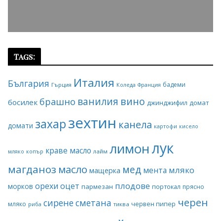
Tags:
Италия
България
бадеми
Гърция
Коледа
Франция
ванилия
вино
брашно
босилек
джинджифил
домат
зехтин
захар
канела
домати
картофи
кисело
лук
лимон
краве масло
копър
лайм
мляко
магданоз
масло
мед
мляко
мента
мащерка
плодове
орехи
оцет
морков
пармезан
портокал
прясно
черен
сирене
сметана
червен пипер
мляко
риба
тиква