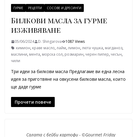
ГУРМЕ
РЕЦЕПТИ
СОСОВЕ И ДРЕСИНГИ
Билкови масла за гурме
изживяване
05/06/2024
D. Shingarova
1087 Views
кимион
,
краве масло
,
лайм
,
лимон
,
люта чушка
,
магданоз
,
маслини
,
мента
,
морска сол
,
розмарин
,
черен пипер
,
чесън
,
чили
Три идеи за билкови масла Предлагаме ви една лесна
идея за приготвяне на овкусени билкови масла, които
ще даде гурме
Прочети повече
Салата с бейби картофи - ©Gourmet Friday