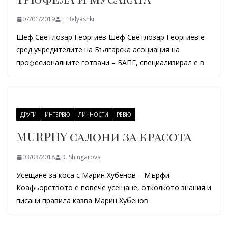
07/01/2019
E. Belyashki
Шеф Светлозар Георгиев Шеф Светлозар Георгиев е
сред учредителите на Българска асоциация на
професионалните готвачи – БАПГ, специализирал е в
ДРУГИ
ИНТЕРВЮ
ЛИЧНОСТИ
РЕВЮ
MURPHY салони за красота
03/03/2018
D. Shingarova
Усещане за коса с Марин Хубенов – Мърфи
Коафьорството е повече усещане, отколкото знания и
писани правила казва Марин Хубенов