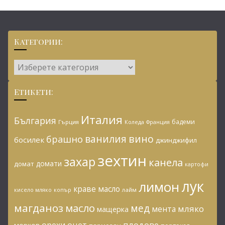
Категории:
Категории:
Етикети:
Италия
България
бадеми
Гърция
Коледа
Франция
ванилия
вино
брашно
босилек
джинджифил
зехтин
захар
канела
домати
домат
картофи
лук
лимон
краве масло
копър
лайм
кисело мляко
магданоз
масло
мед
мляко
мента
мащерка
плодове