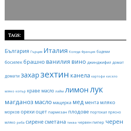
Tags:
Италия
България
бадеми
Гърция
Коледа
Франция
ванилия
вино
брашно
босилек
джинджифил
домат
зехтин
захар
канела
домати
картофи
кисело
лук
лимон
краве масло
копър
лайм
мляко
магданоз
масло
мед
мляко
мента
мащерка
плодове
орехи
оцет
морков
пармезан
портокал
прясно
черен
сирене
сметана
червен пипер
мляко
риба
тиква