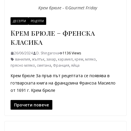
Крем брюле - ©Gourmet Friday
ДЕСЕРТИ
РЕЦЕПТИ
Крем брюле – френска
класика
26/06/2024
D. Shingarova
1136 Views
ванилия
,
жълтък
,
захар
,
карамел
,
крем
,
мляко
,
прясно мляко
,
сметана
,
Франция
,
яйца
Крем брюле За пръв път рецептата се появява в
готварската книга на французина Франсоа Масиело
от 1691 г. Крем брюле
Прочети повече