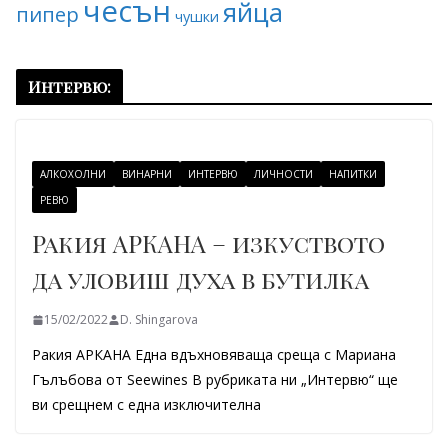
чесън
яйца
пипер
чушки
Интервю:
АЛКОХОЛНИ
ВИНАРНИ
ИНТЕРВЮ
ЛИЧНОСТИ
НАПИТКИ
РЕВЮ
Ракия АРКАНА – изкуството
да уловиш духа в бутилка
15/02/2022
D. Shingarova
Ракия АРКАНА Една вдъхновяваща среща с Мариана
Гълъбова от Seewines В рубриката ни „Интервю“ ще
ви срещнем с една изключителна