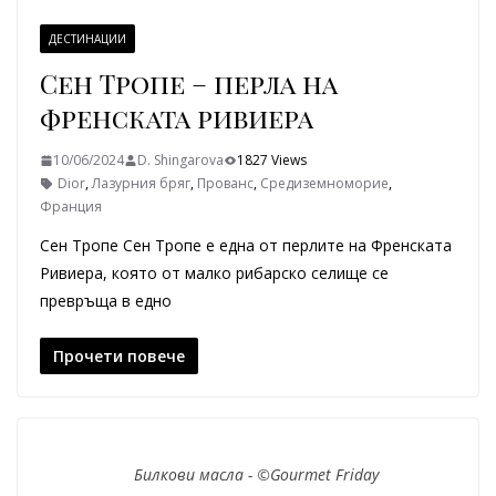
ДЕСТИНАЦИИ
Сен Тропе – перла на
френската ривиера
10/06/2024
D. Shingarova
1827 Views
Dior
,
Лазурния бряг
,
Прованс
,
Средиземноморие
,
Франция
Сен Тропе Сен Тропе е една от перлите на Френската
Ривиера, която от малко рибарско селище се
превръща в едно
Прочети повече
Билкови масла - ©Gourmet Friday