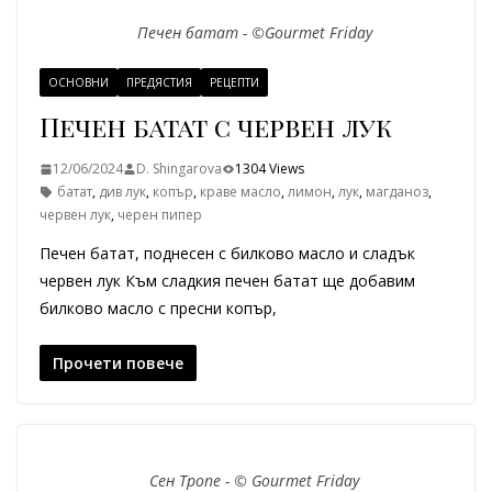
Печен батат - ©Gourmet Friday
ОСНОВНИ
ПРЕДЯСТИЯ
РЕЦЕПТИ
Печен батат с червен лук
12/06/2024
D. Shingarova
1304 Views
батат
,
див лук
,
копър
,
краве масло
,
лимон
,
лук
,
магданоз
,
червен лук
,
черен пипер
Печен батат, поднесен с билково масло и сладък
червен лук Към сладкия печен батат ще добавим
билково масло с пресни копър,
Прочети повече
Сен Тропе - © Gourmet Friday