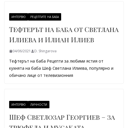
ИНТЕРВЮ
РЕЦЕПТИТЕ НА БАБА
Тефтерът на баба от Светлана
Илиева и Илиан Илиев
04/06/2021
D. Shingarova
Тефтерът на баба Рецепти за любими ястия от
кухнята на баба Шеф Светлана Илиева, популярно и
обичано лице от телевизионния
ИНТЕРВЮ
ЛИЧНОСТИ
Шеф Светлозар Георгиев – за
трюфела и мусаката