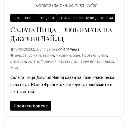
Салата Ница - ©Gourmet Friday
ЛЯТО
ПРОЛЕТ
РЕЦЕПТИ
САЛАТИ
СЕЗОННИ ПРЕДЛОЖЕНИЯ
Салата Ница – любимата на
Джулия Чайлд
17/06/2024
D. Shingarova
1474 Views
аншоа
,
домати
,
зехтин
,
маслини
,
оцет
,
Прованс
,
риба
,
риба тон
,
салата
,
Франция
,
червен лук
,
черен пипер
,
чушки
,
яйца
Салата Ница Джулия Чайлд казва за тази класическа
салата от Южна Франция, че е едно от любимите и
летни ястия.
Прочети повече