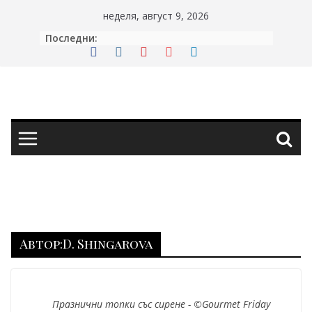
Skip
неделя, август 9, 2026
to
Последни:
content
Автор:
D. Shingarova
Празнични топки със сирене - ©Gourmet Friday