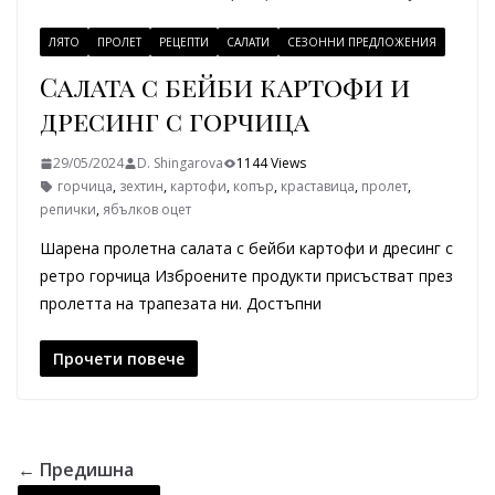
ЛЯТО
ПРОЛЕТ
РЕЦЕПТИ
САЛАТИ
СЕЗОННИ ПРЕДЛОЖЕНИЯ
Салата с бейби картофи и
дресинг с горчица
29/05/2024
D. Shingarova
1144 Views
горчица
,
зехтин
,
картофи
,
копър
,
краставица
,
пролет
,
репички
,
ябълков оцет
Шарена пролетна салата с бейби картофи и дресинг с
ретро горчица Изброените продукти присъстват през
пролетта на трапезата ни. Достъпни
Прочети повече
← Предишна