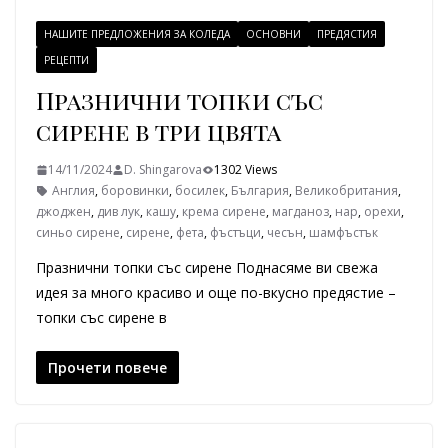
НАШИТЕ ПРЕДЛОЖЕНИЯ ЗА КОЛЕДА
ОСНОВНИ
ПРЕДЯСТИЯ
РЕЦЕПТИ
Празнични топки със
сирене в три цвята
14/11/2024
D. Shingarova
1302 Views
Англия
,
боровинки
,
босилек
,
България
,
Великобритания
,
джоджен
,
див лук
,
кашу
,
крема сирене
,
магданоз
,
нар
,
орехи
,
синьо сирене
,
сирене
,
фета
,
фъстъци
,
чесън
,
шамфъстък
Празнични топки със сирене Поднасяме ви свежа
идея за много красиво и още по-вкусно предястие –
топки със сирене в
Прочети повече