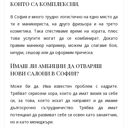
които са комплексни.
В София е много трудно логистично на едно място да
ти е маникюриста, на друго фризьора и на трето
козметика. Така спестяваме време на хората, плюс
това услугите могат да се комбинират. Докато
правим маникюр например, можем да слагаме боя,
кичури, сешоар или да оформим прическа.
Имаш ли амбиции да отваряш
нови салони в София?
Може би да. Има известен проблем с кадрите.
Трябват сериозни хора, които да имат визия за себе
си, за това, което искат да направят и да имаме
дългосрочно сътрудничество. Трябва да имат
потенциал да развиват себе си освен като занаятчии,
но и като мениджъри.