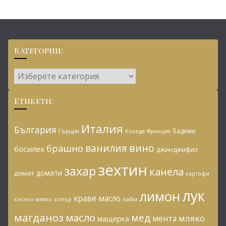
Категории:
Категории:
Етикети:
Италия
България
бадеми
Гърция
Коледа
Франция
ванилия
вино
брашно
босилек
джинджифил
зехтин
захар
канела
домати
домат
картофи
лук
лимон
краве масло
копър
лайм
кисело мляко
магданоз
масло
мед
мляко
мента
мащерка