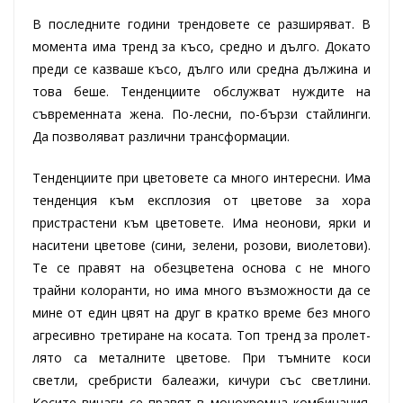
В последните години трендовете се разширяват. В
момента има тренд за късо, средно и дълго. Докато
преди се казваше късо, дълго или средна дължина и
това беше. Тенденциите обслужват нуждите на
съвременната жена. По-лесни, по-бързи стайлинги.
Да позволяват различни трансформации.
Тенденциите при цветовете са много интересни. Има
тенденция към експлозия от цветове за хора
пристрастени към цветовете. Има неонови, ярки и
наситени цветове (сини, зелени, розови, виолетови).
Те се правят на обезцветена основа с не много
трайни колоранти, но има много възможности да се
мине от един цвят на друг в кратко време без много
агресивно третиране на косата. Топ тренд за пролет-
лято са металните цветове. При тъмните коси
светли, сребристи балеажи, кичури със светлини.
Косите винаги се правят в монохромна комбинация.