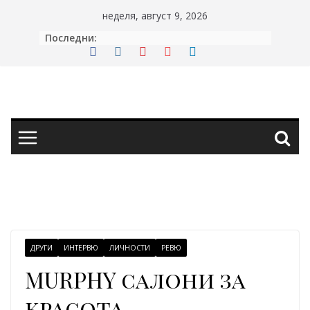
Skip
неделя, август 9, 2026
to
Последни:
content
ДРУГИ
ИНТЕРВЮ
ЛИЧНОСТИ
РЕВЮ
MURPHY салони за
красота