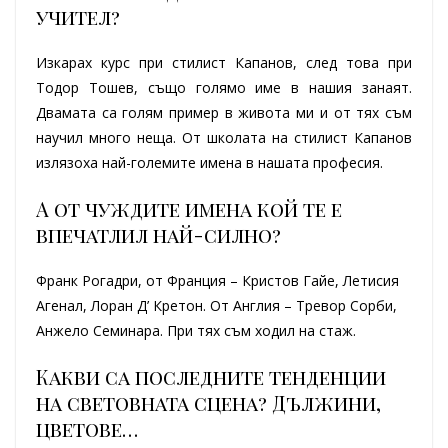
учител?
Изкарах курс при стилист Капанов, след това при
Тодор Тошев, също голямо име в нашия занаят.
Двамата са голям пример в живота ми и от тях съм
научил много неща. От школата на стилист Капанов
излязоха най-големите имена в нашата професия.
А от чуждите имена кой те е
впечатлил най-силно?
Франк Рогадри, от Франция – Кристов Гайе, Летисия
Агенал, Лоран Д’ Кретон. От Англия – Тревор Сорби,
Анжело Семинара. При тях съм ходил на стаж.
Какви са последните тенденции
на световната сцена? Дължини,
цветове…