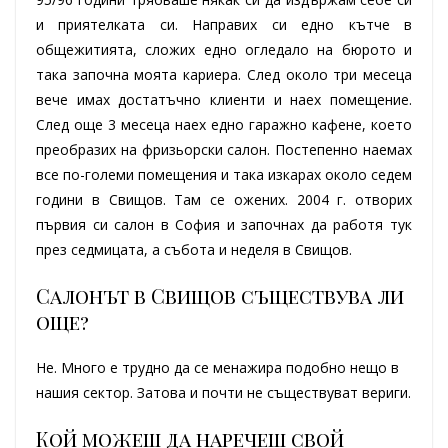
и приятелката си. Направих си едно кътче в
общежитията, сложих едно огледало на бюрото и
така започна моята кариера. След около три месеца
вече имах достатъчно клиенти и наех помещение.
След още 3 месеца наех едно гаражно кафене, което
преобразих на фризьорски салон. Постепенно наемах
все по-големи помещения и така изкарах около седем
години в Свищов. Там се ожених. 2004 г. отворих
първия си салон в София и започнах да работя тук
през седмицата, а събота и неделя в Свищов.
Салонът в Свищов съществува ли
още?
Не. Много е трудно да се менажира подобно нещо в
нашия сектор. Затова и почти не съществуват вериги.
Кой можеш да наречеш свой