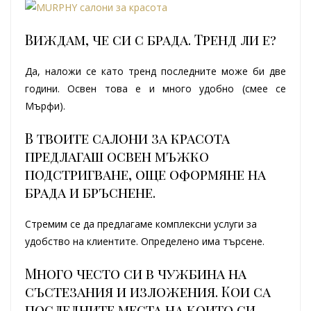
Виждам, че си с брада. Тренд ли е?
Да, наложи се като тренд последните може би две
години. Освен това е и много удобно (смее се
Мърфи).
В твоите салони за красота
предлагаш освен мъжко
подстригване, още оформяне на
брада и бръснене.
Стремим се да предлагаме комплексни услуги за
удобство на клиентите. Определено има търсене.
Много често си в чужбина на
състезания и изложения. Кои са
последните места на които си