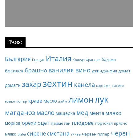
Tags:
Италия
България
бадеми
Гърция
Коледа
Франция
ванилия
вино
брашно
босилек
джинджифил
домат
зехтин
захар
канела
домати
картофи
кисело
лук
лимон
краве масло
копър
лайм
мляко
магданоз
масло
мед
мляко
мента
мащерка
плодове
орехи
оцет
морков
пармезан
портокал
прясно
черен
сирене
сметана
червен пипер
мляко
риба
тиква