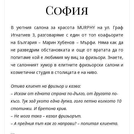
София
В уютния салона за красота MURPHY на ул. Граф
Игнатиев 3, разговаряме с един от топ коафьорите
на България – Марин Хубенов – Мърфи. Няма как да
не разведрим обстановката и още от вратата да го
попитаме кой е любимия му виц за фризьори. Знаете,
че салонният хумор в елитните фризьорски салони и
козметични студия в столицата е на ниво.
Oтива клиент на фризьор и казва:
– Искам от едната страна по-дълго, от другата по-
късо. Тук зад ухото една дупка, голо петно колкото 10
стотинки. И бретона крив.
– Не мога така – казал фризьорът.
– А предния път как го направи? – попитал клиента.