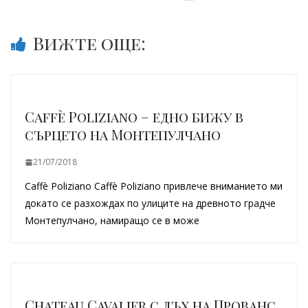
Вижте още:
Caffè Poliziano – едно бижу в
сърцето на Монтепулчано
21/07/2018
Caffè Poliziano Caffè Poliziano привлече вниманието ми
докато се разхождах по улиците на древното градче
Монтепулчано, намиращо се в може
Chateau Cavalier с дъх на Прованс