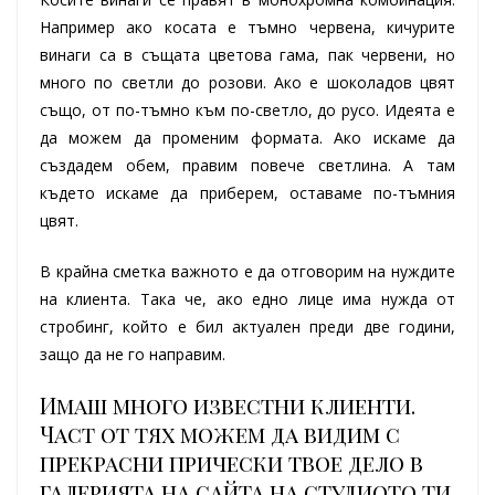
Например ако косата е тъмно червена, кичурите
винаги са в същата цветова гама, пак червени, но
много по светли до розови. Ако е шоколадов цвят
също, от по-тъмно към по-светло, до русо. Идеята е
да можем да променим формата. Ако искаме да
създадем обем, правим повече светлина. А там
където искаме да приберем, оставаме по-тъмния
цвят.
В крайна сметка важното е да отговорим на нуждите
на клиента. Така че, ако едно лице има нужда от
стробинг, който е бил актуален преди две години,
защо да не го направим.
Имаш много известни клиенти.
Част от тях можем да видим с
прекрасни прически твое дело в
галерията на сайта на студиото ти.