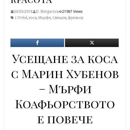
03/03/2018
D. Shingarova
21987 Views
L'Oréal
,
коса
,
Мърфи
,
Свищов
,
фризьор
Усещане за коса
с Марин Хубенов
– Мърфи
Коафьорството
е повече