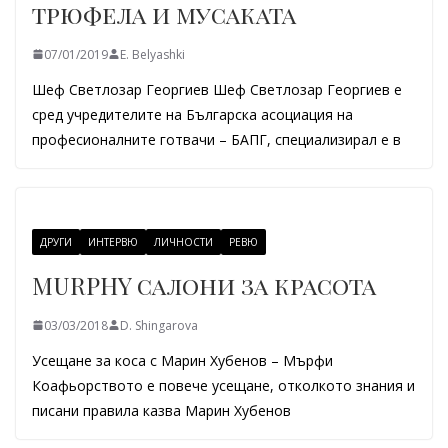
трюфела и мусаката
07/01/2019
E. Belyashki
Шеф Светлозар Георгиев Шеф Светлозар Георгиев е
сред учредителите на Българска асоциация на
професионалните готвачи – БАПГ, специализирал е в
ДРУГИ
ИНТЕРВЮ
ЛИЧНОСТИ
РЕВЮ
MURPHY салони за красота
03/03/2018
D. Shingarova
Усещане за коса с Марин Хубенов – Мърфи
Коафьорството е повече усещане, отколкото знания и
писани правила казва Марин Хубенов