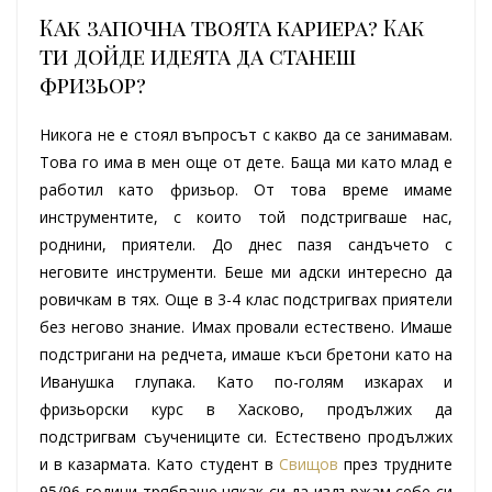
Как започна твоята кариера? Как
ти дойде идеята да станеш
фризьор?
Никога не е стоял въпросът с какво да се занимавам.
Това го има в мен още от дете. Баща ми като млад е
работил като фризьор. От това време имаме
инструментите, с които той подстригваше нас,
роднини, приятели. До днес пазя сандъчето с
неговите инструменти. Беше ми адски интересно да
ровичкам в тях. Още в 3-4 клас подстригвах приятели
без негово знание. Имах провали естествено. Имаше
подстригани на редчета, имаше къси бретони като на
Иванушка глупака. Като по-голям изкарах и
фризьорски курс в Хасково, продължих да
подстригвам съучениците си. Естествено продължих
и в казармата. Като студент в
Свищов
през трудните
95/96 години трябваше някак си да издържам себе си