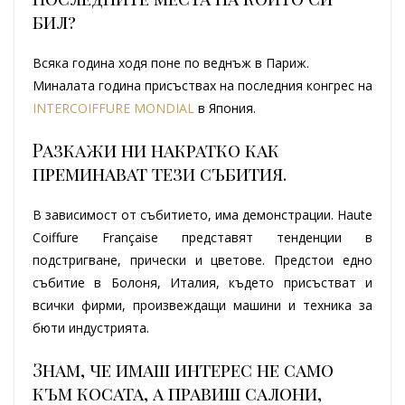
бил?
Всяка година ходя поне по веднъж в Париж.
Миналата година присъствах на последния конгрес на
INTERCOIFFURE MONDIAL
в Япония.
Разкажи ни накратко как
преминават тези събития.
В зависимост от събитието, има демонстрации. Haute
Coiffure Française представят тенденции в
подстригване, прически и цветове. Предстои едно
събитие в Болоня, Италия, където присъстват и
всички фирми, произвеждащи машини и техника за
бюти индустрията.
Знам, че имаш интерес не само
към косата, а правиш салони,