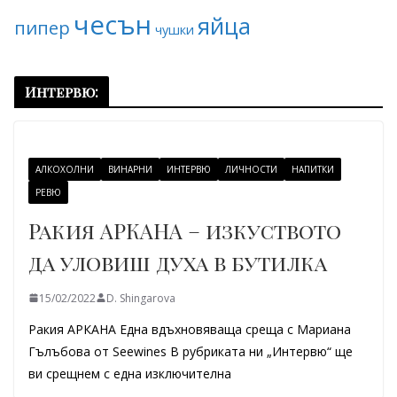
чесън
яйца
пипер
чушки
Интервю:
АЛКОХОЛНИ
ВИНАРНИ
ИНТЕРВЮ
ЛИЧНОСТИ
НАПИТКИ
РЕВЮ
Ракия АРКАНА – изкуството
да уловиш духа в бутилка
15/02/2022
D. Shingarova
Ракия АРКАНА Една вдъхновяваща среща с Мариана
Гълъбова от Seewines В рубриката ни „Интервю“ ще
ви срещнем с една изключителна