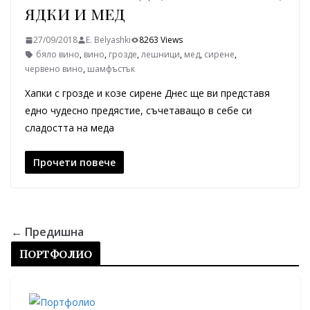
ядки и мед
27/09/2018
E. Belyashki
8263 Views
бяло вино
,
вино
,
грозде
,
лешници
,
мед
,
сирене
,
червено вино
,
шамфъстък
Хапки с грозде и козе сирене Днес ще ви представя
едно чудесно предястие, съчетаващо в себе си
сладостта на меда
Прочети повече
← Предишна
Портфолио