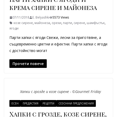
крема сирене и майонеза
07/11/2018
E. Belyashki
5573 Views
козе сирене
,
майонеза
,
орехи
,
парти
,
сирене
,
шамфъстък
,
ягоди
Парти хапки с ягоди Свежи, лесни за приготвяне, а
същевременно цветни и ефектни. Парти хапки с ягоди
с достойнство могат
Прочети повече
Хапки с грозде и козе сирене - ©Gourmet Friday
ЕСЕН
ПРЕДЯСТИЯ
РЕЦЕПТИ
СЕЗОННИ ПРЕДЛОЖЕНИЯ
Хапки с грозде, козе сирене,