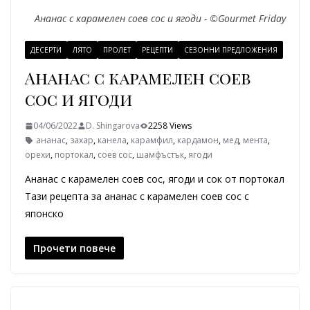
Ананас с карамелен соев сос и ягоди - ©Gourmet Friday
ДЕСЕРТИ
ЛЯТО
ПРОЛЕТ
РЕЦЕПТИ
СЕЗОННИ ПРЕДЛОЖЕНИЯ
Ананас с карамелен соев
сос и ягоди
04/06/2022
D. Shingarova
2258 Views
ананас
,
захар
,
канела
,
карамфил
,
кардамон
,
мед
,
мента
,
орехи
,
портокал
,
соев сос
,
шамфъстък
,
ягоди
Ананас с карамелен соев сос, ягоди и сок от портокал
Тази рецепта за ананас с карамелен соев сос с
японско
Прочети повече