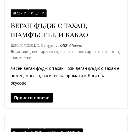
ДЕСЕРТИ
РЕЦЕПТИ
Веган фъдж с тахан,
шамфъстък и какао
29/02/2020
D. Shingarova
5216 Views
ванилия
,
вегетарианско
,
какао
,
кленов сироп
,
кокос
,
тахан
,
шамфъстък
Лесен веган фъдж с тахан Този веган фъдж с тахан е
нежен, маслен, наситен на аромати и богат на
вкусове.
Прочети повече