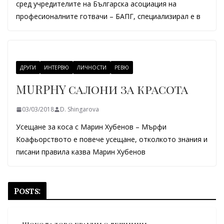
сред учредителите на Българска асоциация на
професионалните готвачи – БАПГ, специализирал е в
ДРУГИ
ИНТЕРВЮ
ЛИЧНОСТИ
РЕВЮ
MURPHY салони за красота
03/03/2018
D. Shingarova
Усещане за коса с Марин Хубенов – Мърфи
Коафьорството е повече усещане, отколкото знания и
писани правила казва Марин Хубенов
Posts: