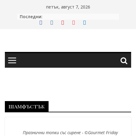
Skip
петък, август 7, 2026
to
Последни:
content
шамфъстък
Празнични топки със сирене - ©Gourmet Friday