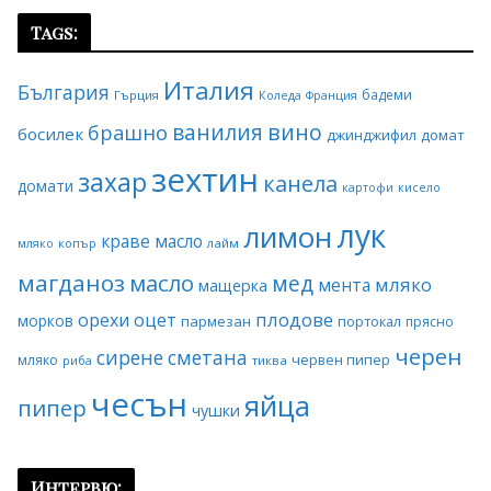
Tags:
Италия
България
бадеми
Гърция
Коледа
Франция
ванилия
вино
брашно
босилек
джинджифил
домат
зехтин
захар
канела
домати
картофи
кисело
лук
лимон
краве масло
копър
лайм
мляко
магданоз
масло
мед
мляко
мента
мащерка
плодове
орехи
оцет
морков
пармезан
портокал
прясно
черен
сирене
сметана
червен пипер
мляко
риба
тиква
чесън
яйца
пипер
чушки
Интервю: