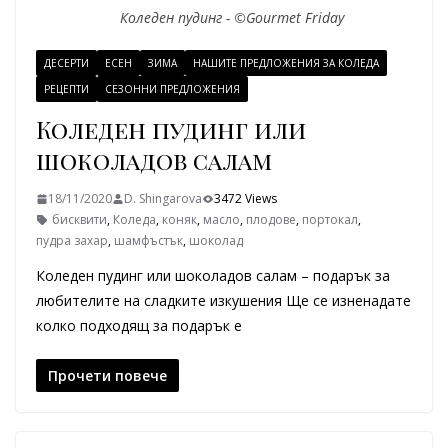
Коледен пудинг - ©Gourmet Friday
ДЕСЕРТИ
ЕСЕН
ЗИМА
НАШИТЕ ПРЕДЛОЖЕНИЯ ЗА КОЛЕДА
РЕЦЕПТИ
СЕЗОННИ ПРЕДЛОЖЕНИЯ
Коледен пудинг или
шоколадов салам
18/11/2020
D. Shingarova
3472 Views
бисквити
,
Коледа
,
коняк
,
масло
,
плодове
,
портокал
,
пудра захар
,
шамфъстък
,
шоколад
Коледен пудинг или шоколадов салам – подарък за
любителите на сладките изкушения Ще се изненадате
колко подходящ за подарък е
Прочети повече