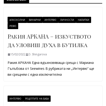
АЛКОХОЛНИ
ВИНАРНИ
ИНТЕРВЮ
ЛИЧНОСТИ
НАПИТКИ
РЕВЮ
Ракия АРКАНА – изкуството
да уловиш духа в бутилка
15/02/2022
D. Shingarova
Ракия АРКАНА Една вдъхновяваща среща с Мариана
Гълъбова от Seewines В рубриката ни „Интервю“ ще
ви срещнем с една изключителна
ИНТЕРВЮ
РЕЦЕПТИТЕ НА БАБА