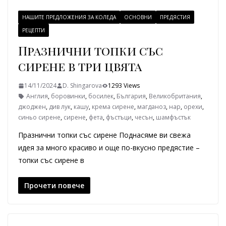
НАШИТЕ ПРЕДЛОЖЕНИЯ ЗА КОЛЕДА
ОСНОВНИ
ПРЕДЯСТИЯ
РЕЦЕПТИ
Празнични топки със
сирене в три цвята
14/11/2024
D. Shingarova
1293 Views
Англия
,
боровинки
,
босилек
,
България
,
Великобритания
,
джоджен
,
див лук
,
кашу
,
крема сирене
,
магданоз
,
нар
,
орехи
,
синьо сирене
,
сирене
,
фета
,
фъстъци
,
чесън
,
шамфъстък
Празнични топки със сирене Поднасяме ви свежа
идея за много красиво и още по-вкусно предястие –
топки със сирене в
Прочети повече