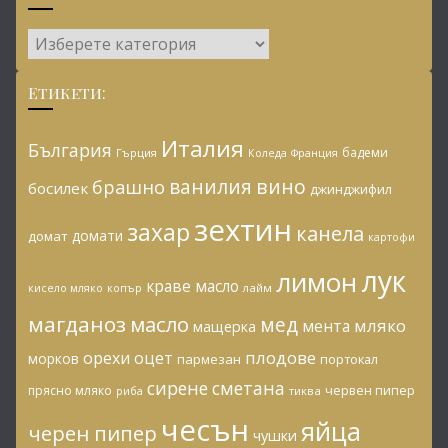
Категории:
Етикети:
Италия
България
бадеми
Гърция
Коледа
Франция
ванилия
вино
брашно
босилек
джинджифил
зехтин
захар
канела
домати
домат
картофи
лук
лимон
краве масло
копър
лайм
кисело мляко
магданоз
масло
мед
мляко
мента
мащерка
плодове
орехи
оцет
морков
пармезан
портокал
сирене
сметана
червен пипер
прясно мляко
риба
тиква
чесън
яйца
черен пипер
чушки