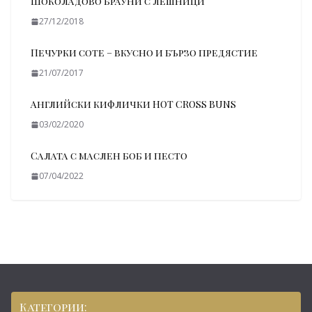
Шоколадово брауни с лешници
27/12/2018
Печурки соте – вкусно и бързо предястие
21/07/2017
Aнглийски кифлички HOT CROSS BUNS
03/02/2020
Салата с маслен боб и песто
07/04/2022
Категории: