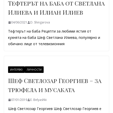
Тефтерът на баба от Светлана
Илиева и Илиан Илиев
04/06/2021
D. Shingarova
Тефтерът на баба Рецепти за любими ястия от
кухнята на баба Шеф Светлана Илиева, популярно и
обичано лице от телевизионния
ИНТЕРВЮ
ЛИЧНОСТИ
Шеф Светлозар Георгиев – за
трюфела и мусаката
07/01/2019
E. Belyashki
Шеф Светлозар Георгиев Шеф Светлозар Георгиев е