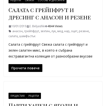
РЕЦЕПТИ
САЛАТИ
СОСОВЕ И ДРЕСИНГИ
Салата с грейпфрут и
дресинг с анасон и резене
10/01/2019
E. Belyashki
4844 Views
анасон
,
грейпфрут
,
зехтин
,
лук
,
мед
,
нар
,
оцет
,
резене
,
салата
,
шамфъстък
Салата с грейпфрут Свежа салата с грейпфрут и
зелен салатен микс, в която е събрана
екстравагантна колекция от разнообразни вкусове
Прочети повече
ПРЕДЯСТИЯ
РЕЦЕПТИ
Парти хапки с ягоди и