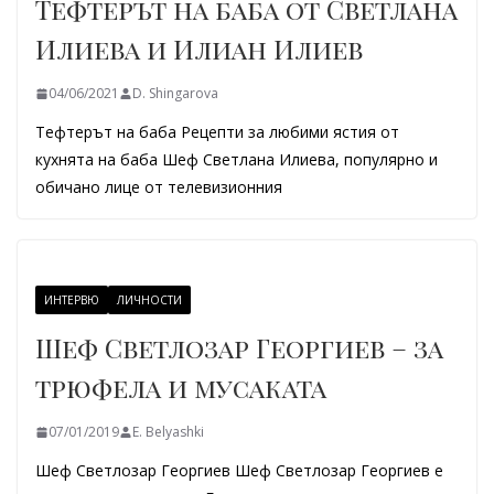
Тефтерът на баба от Светлана
Илиева и Илиан Илиев
04/06/2021
D. Shingarova
Тефтерът на баба Рецепти за любими ястия от
кухнята на баба Шеф Светлана Илиева, популярно и
обичано лице от телевизионния
ИНТЕРВЮ
ЛИЧНОСТИ
Шеф Светлозар Георгиев – за
трюфела и мусаката
07/01/2019
E. Belyashki
Шеф Светлозар Георгиев Шеф Светлозар Георгиев е