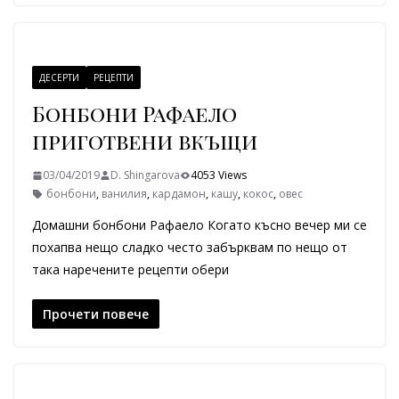
ДЕСЕРТИ
РЕЦЕПТИ
Бонбони Рафаело
приготвени вкъщи
03/04/2019
D. Shingarova
4053 Views
бонбони
,
ванилия
,
кардамон
,
кашу
,
кокос
,
овес
Домашни бонбони Рафаело Когато късно вечер ми се
похапва нещо сладко често забърквам по нещо от
така наречените рецепти обери
Прочети повече