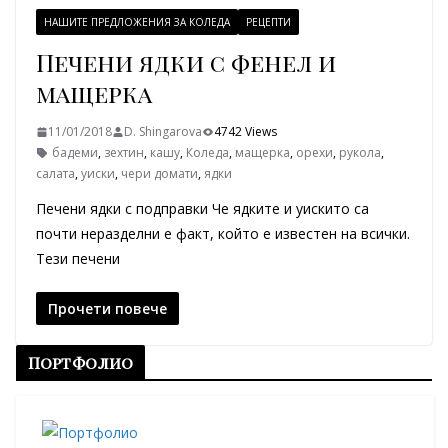
НАШИТЕ ПРЕДЛОЖЕНИЯ ЗА КОЛЕДА
РЕЦЕПТИ
Печени ядки с фенел и
мащерка
11/01/2018
D. Shingarova
4742 Views
бадеми
,
зехтин
,
кашу
,
Коледа
,
мащерка
,
орехи
,
рукола
,
салата
,
уиски
,
чери домати
,
ядки
Печени ядки с подправки Че ядките и уискито са
почти неразделни е факт, който е известен на всички.
Тези печени
Прочети повече
Портфолио