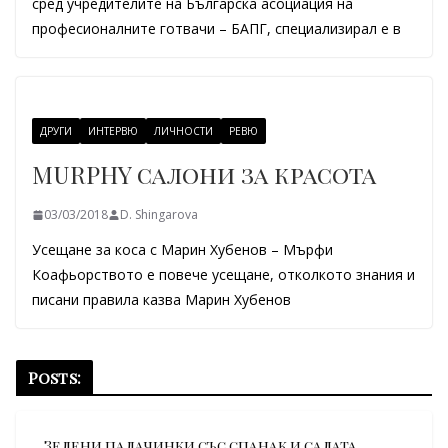
сред учредителите на Българска асоциация на
професионалните готвачи – БАПГ, специализирал е в
ДРУГИ
ИНТЕРВЮ
ЛИЧНОСТИ
РЕВЮ
MURPHY салони за красота
03/03/2018
D. Shingarova
Усещане за коса с Марин Хубенов – Мърфи
Коафьорството е повече усещане, отколкото знания и
писани правила казва Марин Хубенов
Posts:
Зелени палачинки със спанак и салата