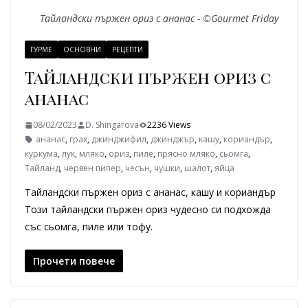
Тайландски пържен ориз с ананас - ©Gourmet Friday
ГУРМЕ
ОСНОВНИ
РЕЦЕПТИ
Тайландски пържен ориз с
ананас
08/02/2023
D. Shingarova
2236 Views
ананас
,
грах
,
джинджифил
,
джинджър
,
кашу
,
кориандър
,
куркума
,
лук
,
мляко
,
ориз
,
пиле
,
прясно мляко
,
сьомга
,
Тайланд
,
червен пипер
,
чесън
,
чушки
,
шалот
,
яйца
Тайландски пържен ориз с ананас, кашу и кориандър
Този тайландски пържен ориз чудесно си подхожда
със сьомга, пиле или тофу.
Прочети повече