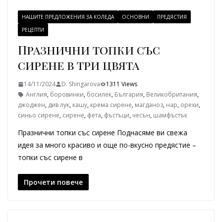
НАШИТЕ ПРЕДЛОЖЕНИЯ ЗА КОЛЕДА
ОСНОВНИ
ПРЕДЯСТИЯ
РЕЦЕПТИ
Празнични топки със
сирене в три цвята
14/11/2024
D. Shingarova
1311 Views
Англия
,
боровинки
,
босилек
,
България
,
Великобритания
,
джоджен
,
див лук
,
кашу
,
крема сирене
,
магданоз
,
нар
,
орехи
,
синьо сирене
,
сирене
,
фета
,
фъстъци
,
чесън
,
шамфъстък
Празнични топки със сирене Поднасяме ви свежа
идея за много красиво и още по-вкусно предястие –
топки със сирене в
Прочети повече