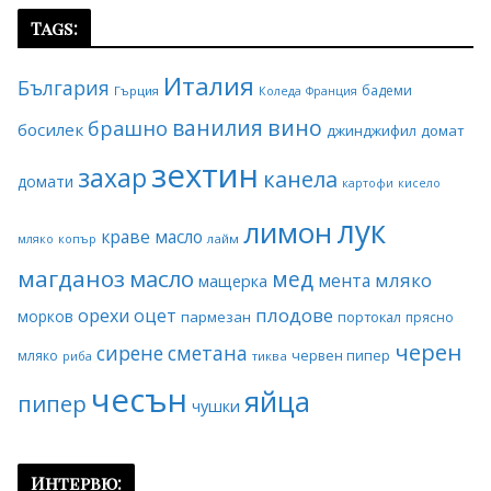
Tags:
Италия
България
бадеми
Гърция
Коледа
Франция
ванилия
вино
брашно
босилек
джинджифил
домат
зехтин
захар
канела
домати
картофи
кисело
лук
лимон
краве масло
копър
лайм
мляко
магданоз
масло
мед
мляко
мента
мащерка
плодове
орехи
оцет
морков
пармезан
портокал
прясно
черен
сирене
сметана
червен пипер
мляко
риба
тиква
чесън
яйца
пипер
чушки
Интервю: