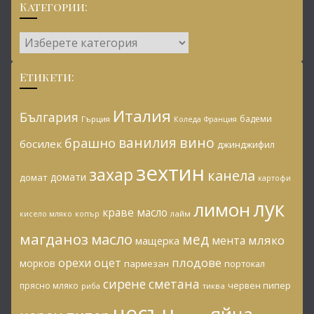
Категории:
Категории:
Етикети:
Италия
България
бадеми
Гърция
Коледа
Франция
ванилия
вино
брашно
босилек
джинджифил
зехтин
захар
канела
домати
домат
картофи
лук
лимон
краве масло
копър
лайм
кисело мляко
магданоз
масло
мед
мляко
мента
мащерка
плодове
орехи
оцет
морков
пармезан
портокал
сирене
сметана
червен пипер
прясно мляко
риба
тиква
чесън