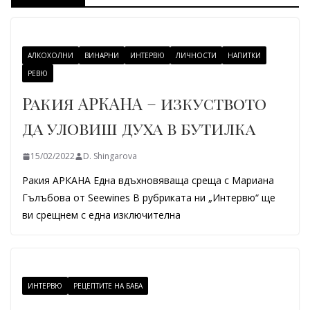
АЛКОХОЛНИ
ВИНАРНИ
ИНТЕРВЮ
ЛИЧНОСТИ
НАПИТКИ
РЕВЮ
Ракия АРКАНА – изкуството
да уловиш духа в бутилка
15/02/2022
D. Shingarova
Ракия АРКАНА Една вдъхновяваща среща с Мариана
Гълъбова от Seewines В рубриката ни „Интервю“ ще
ви срещнем с една изключителна
ИНТЕРВЮ
РЕЦЕПТИТЕ НА БАБА