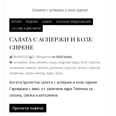
Салата с аспержи и козе сирене
ПРОЛЕТ
РЕЦЕПТИ
САЛАТИ
СЕЗОННИ ПРЕДЛОЖЕНИЯ
СОСОВЕ И ДРЕСИНГИ
Салата с аспержи и козе
сирене
08/04/2020
D. Shingarova
3939 Views
аспержи
,
грах
,
зехтин
,
кашу
,
кедрови ядки
,
козе сирене
,
лешници
,
лимон
,
пролет
,
репички
,
рукола
,
салата
,
сирене
,
тиквички
,
черен пипер
,
ядки
,
яйца
Богата пролетна салата с аспержи и козе сирене
Гарнирана с микс от запечени ядки Типична за
сезона, свежа и изпълнена
Прочети повече