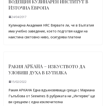
водещия кулинарен институт в
Източна Европа
24/04/2017
Кулинарна Академия HRC Вярвате ли, че в Бългатия
има учебно заведение, което подготвя кадри на
наистина световно ниво, осигурява платени
Ракия АРКАНА – изкуството да
уловиш духа в бутилка
15/02/2022
Ракия АРКАНА Една вдъхновяваща среща с Мариана
Гълъбова от Seewines В рубриката ни „Интервю“ ще
ви срещнем с една изключителна