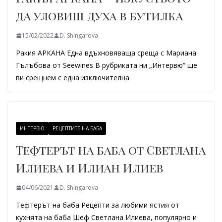
да уловиш духа в бутилка
15/02/2022
D. Shingarova
Ракия АРКАНА Една вдъхновяваща среща с Мариана
Гълъбова от Seewines В рубриката ни „Интервю“ ще
ви срещнем с една изключителна
ИНТЕРВЮ
РЕЦЕПТИТЕ НА БАБА
Тефтерът на баба от Светлана
Илиева и Илиан Илиев
04/06/2021
D. Shingarova
Тефтерът на баба Рецепти за любими ястия от
кухнята на баба Шеф Светлана Илиева, популярно и