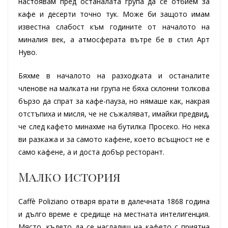
настоявам пред останалата група да се отбием за
кафе и десерти точно тук. Може би защото имам
известна слабост към годините от началото на
миналия век, а атмосферата вътре бе в стил Арт
Нуво.
Бяхме в началото на разходката и останалите
членове на малката ни група не бяха склонни толкова
бързо да спрат за кафе-пауза, но нямаше как, накрая
отстъпиха и мисля, че не съжаляват, имайки предвид,
че след кафето минахме на бутилка Просеко. Но нека
ви разкажа и за самото кафене, което всъщност не е
само кафене, а и доста добър ресторант.
Малко история
Caffè Poliziano отваря врати в далечната 1868 година
и дълго време е средище на местната интелигенция.
Място, където да се насладиш на кафето с приятна