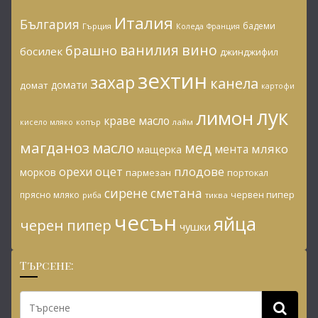
Италия
България
бадеми
Гърция
Коледа
Франция
ванилия
вино
брашно
босилек
джинджифил
зехтин
захар
канела
домати
домат
картофи
лук
лимон
краве масло
копър
лайм
кисело мляко
магданоз
масло
мед
мляко
мента
мащерка
плодове
орехи
оцет
морков
пармезан
портокал
сирене
сметана
червен пипер
прясно мляко
риба
тиква
чесън
яйца
черен пипер
чушки
Търсене: