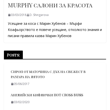
MURPHY салони за красота
03/03/2018
D. Shingarova
Усещане за коса с Марин Хубенов – Мърфи
Коафьорството е повече усещане, отколкото знания и
писани правила казва Марин Хубенов
Posts:
Сироп от маточина с дъх на свежест в
разгара на лятото
05/06/2017
Aнглийски кифлички HOT CROSS BUNS
03/02/2020