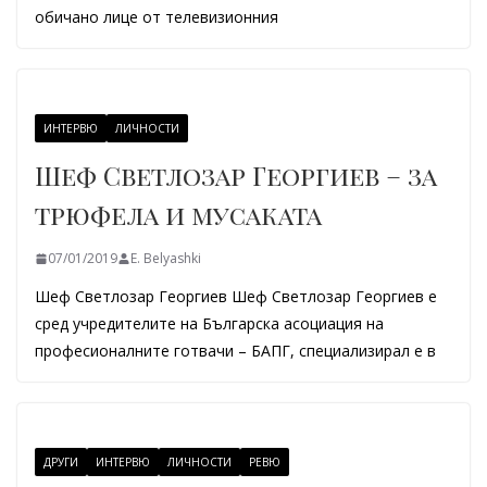
обичано лице от телевизионния
ИНТЕРВЮ
ЛИЧНОСТИ
Шеф Светлозар Георгиев – за
трюфела и мусаката
07/01/2019
E. Belyashki
Шеф Светлозар Георгиев Шеф Светлозар Георгиев е
сред учредителите на Българска асоциация на
професионалните готвачи – БАПГ, специализирал е в
ДРУГИ
ИНТЕРВЮ
ЛИЧНОСТИ
РЕВЮ