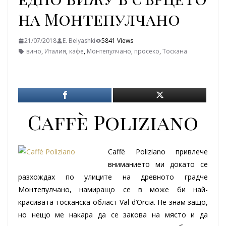
на Монтепулчано
21/07/2018
E. Belyashki
5841 Views
вино
,
Италия
,
кафе
,
Монтепулчано
,
просеко
,
Тоскана
Caffè Poliziano
Caffè Poliziano привлече
вниманието ми докато се
разхождах по улиците на древното градче
Монтепулчано, намиращо се в може би най-
красивата тосканска област Val d’Оrcia. Не знам защо,
но нещо ме накара да се закова на място и да