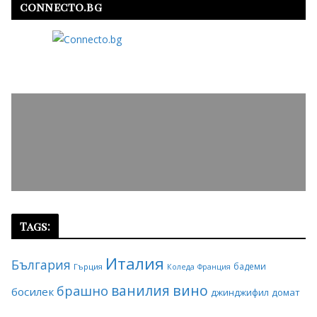
connecto.bg
Tags:
Италия
България
бадеми
Гърция
Коледа
Франция
ванилия
вино
брашно
босилек
джинджифил
домат