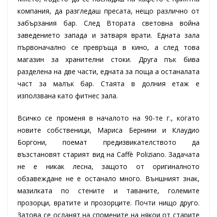
компания, да разгледаш пресата, нещо различно от
забързания бар. След Втората световна война
заведението запада и затваря врати. Едната зала
първоначално се превръща в кино, а след това
магазин за хранителни стоки. Друга пък бива
разделена на две части, едната за поща а останалата
част за малък бар. Стаята в долния етаж е
използвана като фитнес зала.
Всичко се променя в началото на 90-те г., когато
новите собственици, Мариса Бернини и Клаудио
Боргони, поемат предизвикателството да
възстановят старият вид на Caffè Poliziano. Задачата
не е никак лесна, защото от оригиналното
обзавеждане не е останало много. Външният знак,
мазилката по стените и таваните, големите
прозорци, вратите и прозорците. Почти нищо друго.
Затова се осланят на спомените на някои от старите