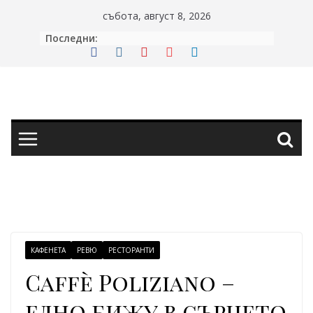
Skip
събота, август 8, 2026
to
Последни:
content
КАФЕНЕТА
РЕВЮ
РЕСТОРАНТИ
Caffè Poliziano –
едно бижу в сърцето