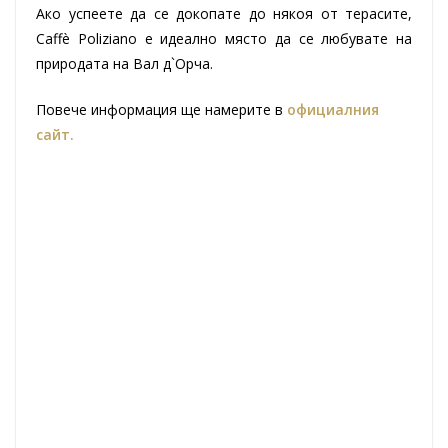
Ако успеете да се докопате до някоя от терасите,
Caffè Poliziano е идеално място да се любувате на
природата на Вал д`Орча.
Повече информация ще намерите в
официалния
сайт.