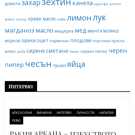
зехтин
захар
канела
домати
картофи
кисело
лук
лимон
краве масло
копър
лайм
мляко
магданоз
масло
мед
мляко
мента
мащерка
плодове
орехи
оцет
морков
пармезан
портокал
прясно
черен
сирене
сметана
червен пипер
мляко
риба
тиква
чесън
яйца
пипер
чушки
Интервю:
АЛКОХОЛНИ
ВИНАРНИ
ИНТЕРВЮ
ЛИЧНОСТИ
НАПИТКИ
РЕВЮ
Ракия АРКАНА – изкуството