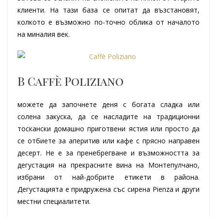
клиенти. На тази база се опитат да възстановят,
колкото е възможно по-точно облика от началото
на миналия век.
В Caffè Poliziano
можете да започнете деня с богата сладка или
солена закуска, да се насладите на традиционни
тоскански домашно приготвени ястия или просто да
се отбиете за аперитив или кафе с прясно направен
десерт. Не е за пренебрегване и възможността за
дегустация на прекрасните вина на Монтепулчано,
избрани от най-добрите етикети в района.
Дегустацията е придружена със сирена Pienza и други
местни специалитети.