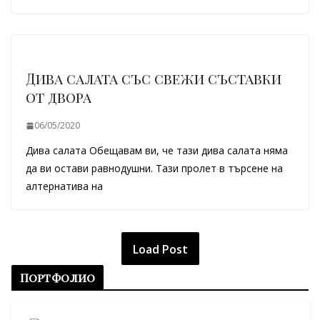
Дива салата със свежи съставки
от двора
06/05/2020
Дива салата Обещавам ви, че тази дива салата няма
да ви остави равнодушни. Tази пролет в търсене на
алтернатива на
Load Post
Портфолио