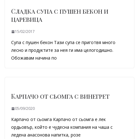
Сладка супа с пушен бекон и
царевица
15/02/2017
Супа с пушен бекон Тази супа се приготвя много
лесно и продуктите за нея ги има целогодишно.
Обожавам начина по
Карпачо от сьомга с винегрет
05/09/2020
Карпачо от сьомга Карпачо от сьомга е лек
ордьовър, който е чудесна компания на чаша с
ледена анасонова напитка, розе