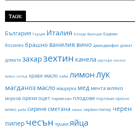
Tags:
Италия
България
бадеми
Гърция
Коледа
Франция
ванилия
вино
брашно
босилек
джинджифил
домат
зехтин
захар
канела
домати
картофи
кисело
лук
лимон
краве масло
копър
лайм
мляко
магданоз
масло
мед
мляко
мента
мащерка
плодове
орехи
оцет
морков
пармезан
портокал
прясно
черен
сирене
сметана
червен пипер
мляко
риба
тиква
чесън
яйца
пипер
чушки