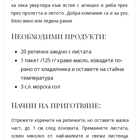
за лека увертюра към ястия с агнешко и риба през
през пролетта и лятото. Добра компания са и за узо,
бяло вино или ледена ракия.
Необходими продукти:
20 репички заедно с листата
1 пакет /125 г/ краве масло, извадете по-
рано от хладилника и оставете на стайна
температура
3 с.л. морска сол
Начин на приготвяне:
Отрежете корените на репичките, но оставете малка
част, до 1 см след основата. Премахнете листата,
освен няколко от най-малките и свежи листенца.