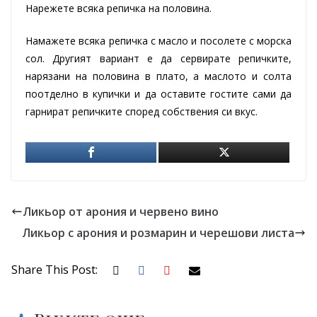
Нарежете всяка репичка на половина.
Намажете всяка репичка с масло и посолете с морска
сол. Другият вариант е да сервирате репичките,
нарязани на половина в плато, а маслото и солта
поотделно в купички и да оставите гостите сами да
гарнират репичките според собствения си вкус.
Ликьор от арония и червено вино
Ликьор с арония и розмарин и черешови листа
Share This Post: