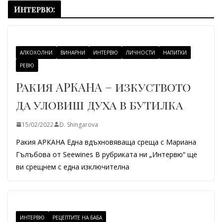
Интервю:
АЛКОХОЛНИ
ВИНАРНИ
ИНТЕРВЮ
ЛИЧНОСТИ
НАПИТКИ
РЕВЮ
Ракия АРКАНА – изкуството
да уловиш духа в бутилка
15/02/2022
D. Shingarova
Ракия АРКАНА Една вдъхновяваща среща с Мариана
Гълъбова от Seewines В рубриката ни „Интервю“ ще
ви срещнем с една изключителна
ИНТЕРВЮ
РЕЦЕПТИТЕ НА БАБА