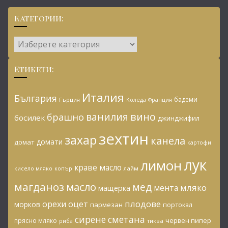
Категории:
Категории:
Етикети:
Италия
България
бадеми
Гърция
Коледа
Франция
ванилия
вино
брашно
босилек
джинджифил
зехтин
захар
канела
домати
домат
картофи
лук
лимон
краве масло
копър
лайм
кисело мляко
магданоз
масло
мед
мляко
мента
мащерка
плодове
орехи
оцет
морков
пармезан
портокал
сирене
сметана
червен пипер
прясно мляко
риба
тиква