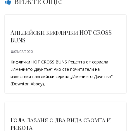
Вижте още:
Aнглийски кифлички HOT CROSS
BUNS
03/02/2020
Кифлички HOT CROSS BUNS Рецепта от сериала
„Имението Даунтън“ Ако сте почитатели на
известният английски сериал „Имението Даунтън“
(Downton Abbey),
Гола лазаня с два вида сьомга и
рикота