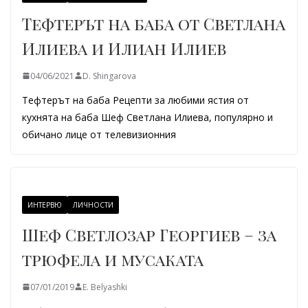
Тефтерът на баба от Светлана
Илиева и Илиан Илиев
04/06/2021
D. Shingarova
Тефтерът на баба Рецепти за любими ястия от
кухнята на баба Шеф Светлана Илиева, популярно и
обичано лице от телевизионния
ИНТЕРВЮ
ЛИЧНОСТИ
Шеф Светлозар Георгиев – за
трюфела и мусаката
07/01/2019
E. Belyashki