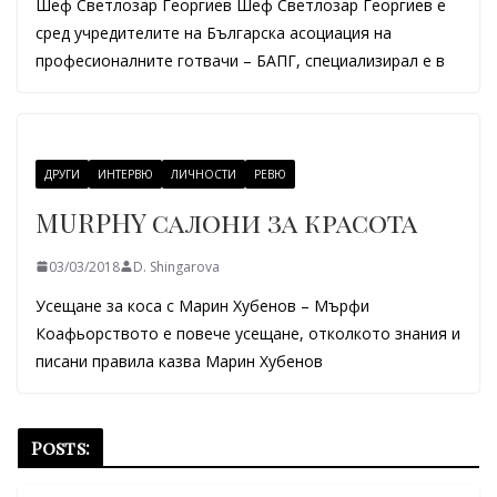
Шеф Светлозар Георгиев Шеф Светлозар Георгиев е
сред учредителите на Българска асоциация на
професионалните готвачи – БАПГ, специализирал е в
ДРУГИ
ИНТЕРВЮ
ЛИЧНОСТИ
РЕВЮ
MURPHY салони за красота
03/03/2018
D. Shingarova
Усещане за коса с Марин Хубенов – Мърфи
Коафьорството е повече усещане, отколкото знания и
писани правила казва Марин Хубенов
Posts: