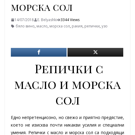
морска сол
14/07/2018
E. Belyashki
3344 Views
бяло вино
,
масло
,
морска сол
,
ракия
,
репички
,
узо
Репички с
масло и морска
сол
Едно непретенциозно, но свежо и приятно предястие,
което не изисква почти никакви усилия и специални
умения. Репички с масло и морска сол са подходящи