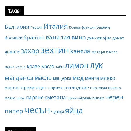
Tags:
Италия
България
бадеми
Гърция
Коледа
Франция
ванилия
вино
брашно
босилек
джинджифил
домат
зехтин
захар
канела
домати
картофи
кисело
лук
лимон
краве масло
копър
лайм
мляко
магданоз
масло
мед
мляко
мента
мащерка
плодове
орехи
оцет
морков
пармезан
портокал
прясно
черен
сирене
сметана
червен пипер
мляко
риба
тиква
чесън
яйца
пипер
чушки