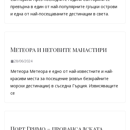
превърна в един от най-популярните гръцки острови
и една от най-посещаваните дестинации в света.
Метеора и неговите манастири
28/06/2024
Метеора Метеора е едно от най-известните и най-
красиви места за посещение (извън безкрайните
морски дестинации) в съседна Гърция. Извисяващите
се
Порт Гримо – провансалската