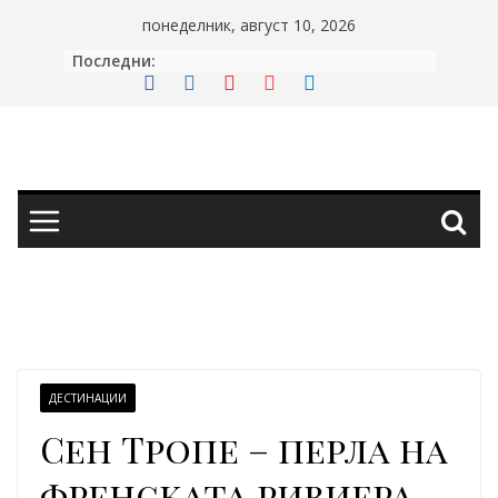
Skip
понеделник, август 10, 2026
to
Последни:
content
ДЕСТИНАЦИИ
Сен Тропе – перла на
френската ривиера