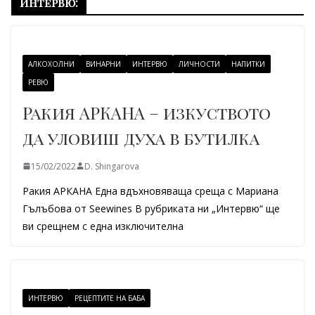
Интервю:
АЛКОХОЛНИ
ВИНАРНИ
ИНТЕРВЮ
ЛИЧНОСТИ
НАПИТКИ
РЕВЮ
Ракия АРКАНА – изкуството
да уловиш духа в бутилка
15/02/2022
D. Shingarova
Ракия АРКАНА Една вдъхновяваща среща с Мариана
Гълъбова от Seewines В рубриката ни „Интервю“ ще
ви срещнем с една изключителна
ИНТЕРВЮ
РЕЦЕПТИТЕ НА БАБА