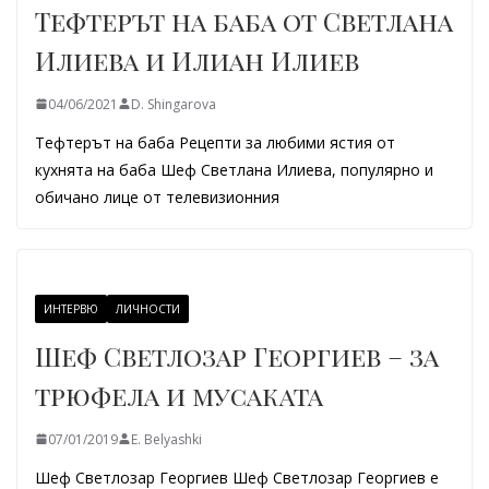
Тефтерът на баба от Светлана
Илиева и Илиан Илиев
04/06/2021
D. Shingarova
Тефтерът на баба Рецепти за любими ястия от
кухнята на баба Шеф Светлана Илиева, популярно и
обичано лице от телевизионния
ИНТЕРВЮ
ЛИЧНОСТИ
Шеф Светлозар Георгиев – за
трюфела и мусаката
07/01/2019
E. Belyashki
Шеф Светлозар Георгиев Шеф Светлозар Георгиев е