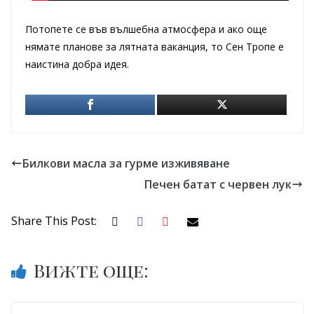
Потопете се във вълшебна атмосфера и ако още
нямате планове за лятната ваканция, то Сен Тропе е
наистина добра идея.
Билкови масла за гурме изживяване
Печен батат с червен лук
Share This Post:
Вижте още: