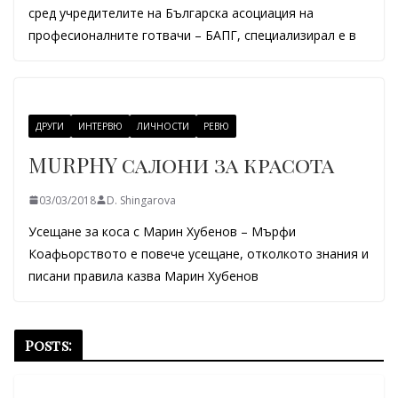
сред учредителите на Българска асоциация на
професионалните готвачи – БАПГ, специализирал е в
ДРУГИ
ИНТЕРВЮ
ЛИЧНОСТИ
РЕВЮ
MURPHY салони за красота
03/03/2018
D. Shingarova
Усещане за коса с Марин Хубенов – Мърфи
Коафьорството е повече усещане, отколкото знания и
писани правила казва Марин Хубенов
Posts: