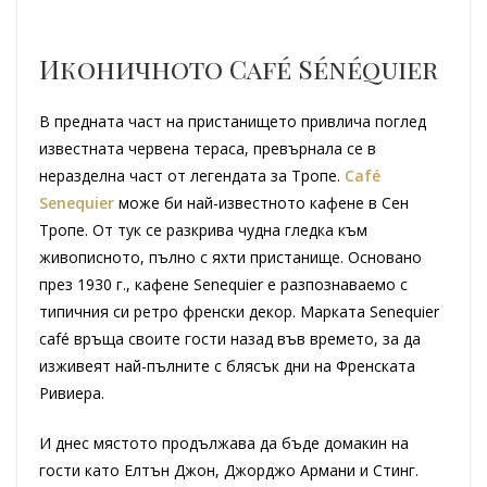
Иконичното Café Sénéquier
В предната част на пристанището привлича поглед
известната червена тераса, превърнала се в
неразделна част от легендата за Тропе.
Café
Senequier
може би най-известното кафене в Сен
Тропе. От тук се разкрива чудна гледка към
живописното, пълно с яхти пристанище. Основано
през 1930 г., кафене Senequier е разпознаваемо с
типичния си ретро френски декор. Марката Senequier
café връща своите гости назад във времето, за да
изживеят най-пълните с блясък дни на Френската
Ривиера.
И днес мястото продължава да бъде домакин на
гости като Елтън Джон, Джорджо Армани и Стинг.