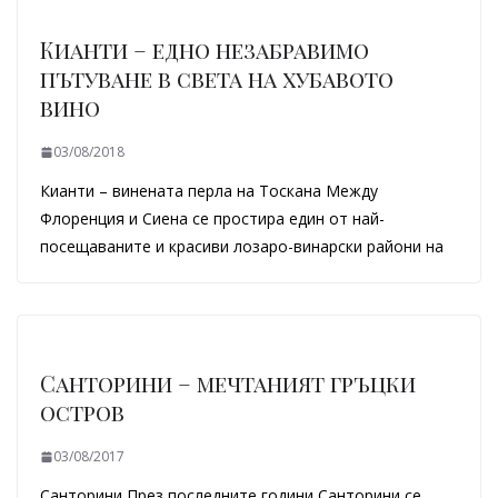
Кианти – едно незабравимо
пътуване в света на хубавото
вино
03/08/2018
Кианти – винената перла на Тоскана Между
Флоренция и Сиена се простира един от най-
посещаваните и красиви лозаро-винарски райони на
Санторини – мечтаният гръцки
остров
03/08/2017
Санторини През последните години Санторини се