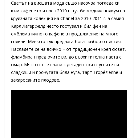
Светът на висшата мода също насочва погледа си
към кафенето и през 2010 г. тук бе модния подиум на
круизната колекция на Chanel за 2010-2011 г. а самия
Карл Лагерфелд често гостувал и бил фен на
емблематичното кафене в продължение на много
години. Менюто тук предлага богат избор от ястия.
Насладете се на всичко – от традиционен креп сюзет,
фламбиран пред очите ви, до възхитителна паста с
омар. Мястото се слави с декадентски вкусните си
сладкиши и прочутата бяла нуга, тарт Tropézienne и
захаросаните плодове.