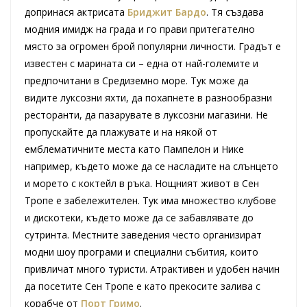
допринася актрисата
Бриджит Бардо
. Тя създава
модния имидж на града и го прави притегателно
място за огромен брой популярни личности. Градът е
известен с марината си – една от най-големите и
предпочитани в Средиземно море. Тук може да
видите луксозни яхти, да похапнете в разнообразни
ресторанти, да пазарувате в луксозни магазини. Не
пропускайте да плажувате и на някой от
емблематичните места като Пампелон и Нике
например, където може да се насладите на слънцето
и морето с коктейл в ръка. Нощният живот в Сен
Тропе е забележителен. Тук има множество клубове
и дискотеки, където може да се забавлявате до
сутринта. Местните заведения често организират
модни шоу програми и специални събития, които
привличат много туристи. Атрактивен и удобен начин
да посетите Сен Тропе е като прекосите залива с
корабче от
Порт Гримо
.