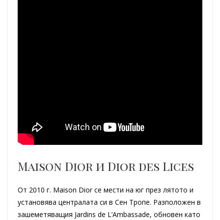
Maison Dior и Dior des Lices
От 2010 г. Maison Dior се мести на юг през лятото и
установява централата си в Сен Тропе. Разположен в
зашеметяващия Jardins de L’Ambassade, обновен като