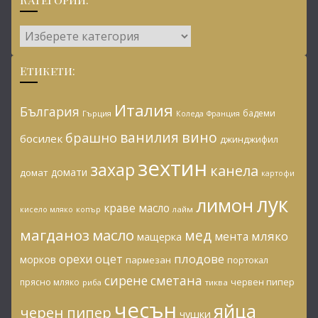
Категории:
Етикети:
Италия
България
бадеми
Гърция
Коледа
Франция
ванилия
вино
брашно
босилек
джинджифил
зехтин
захар
канела
домати
домат
картофи
лук
лимон
краве масло
копър
лайм
кисело мляко
магданоз
масло
мед
мляко
мента
мащерка
плодове
орехи
оцет
морков
пармезан
портокал
сирене
сметана
червен пипер
прясно мляко
риба
тиква
чесън
яйца
черен пипер
чушки