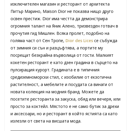
изключителен магазин и ресторант от архитекта
Питър Марино, Maison Dior не показва нищо друго
освен престиж. Dior има честта да демонстрира
огромния талант на Яник Алено, тризвезден готвач в
прочутия гид Мишлен. Всяка пролет, подобно на
голяма част от Сен Тропе,
Dior des Lices
се събужда
от зимния си сън и разцъфтява, а портите му
посрещат безкрайна върволица от гости. Малкият
кокетен ресторант е като дзен градина в сърцето на
пулсиращия курорт. Градината е в типичния
средиземноморски стил, с изобилие от екзотична
растителност, а мебелите и посудата са винаги от
новата колекция на модния бранд. Можете да
посетите ресторанта за закуска, обяд или вечеря, или
просто за коктейл. Мястото е не само бутик за дрехи
и аксесоари, но и ресторант в който ястията са като
излезли от света на висшата мода.