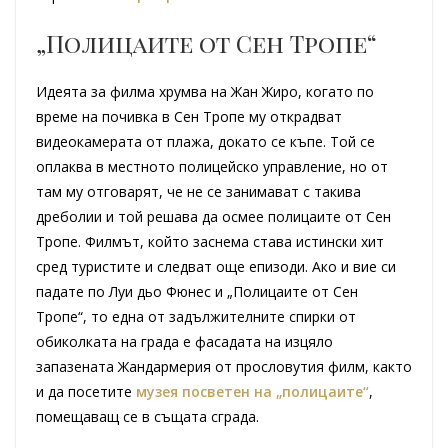
„Полицаите от Сен Тропе“
Идеята за филма хрумва на Жан Жиро, когато по
време на почивка в Сен Тропе му открадват
видеокамерата от плажа, докато се къпе. Той се
оплаква в местното полицейско управление, но от
там му отговарят, че не се занимават с такива
дреболии и той решава да осмее полицаите от Сен
Тропе. Филмът, който заснема става истински хит
сред туристите и следват още епизоди. Ако и вие си
падате по Луи дьо Фюнес и „Полицаите от Сен
Тропе“, то една от задължителните спирки от
обиколката на града е фасадата на изцяло
запазената Жандармерия от прословутия филм, както
и да посетите
музея посветен на „полицаите“
,
помещаващ се в същата сграда.