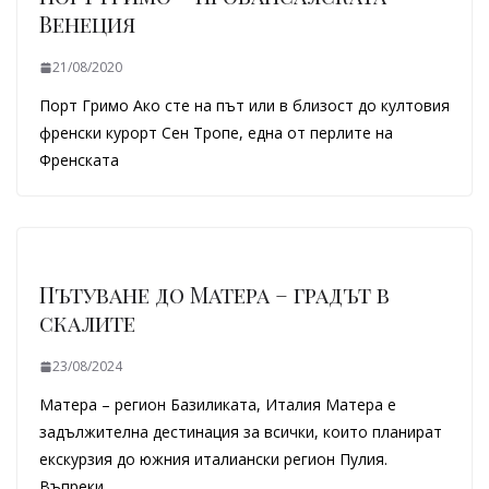
Венеция
21/08/2020
Порт Гримо Ако сте на път или в близост до култовия
френски курорт Сен Тропе, една от перлите на
Френската
Пътуване до Матера – градът в
скалите
23/08/2024
Матера – регион Базиликата, Италия Матера е
задължителна дестинация за всички, които планират
екскурзия до южния италиански регион Пулия.
Въпреки