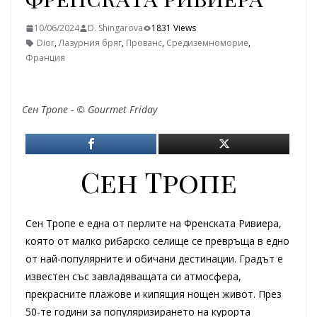
10/06/2024
D. Shingarova
1831 Views
Dior
,
Лазурния бряг
,
Прованс
,
Средиземноморие
,
Франция
Сен Тропе - © Gourmet Friday
Сен Тропе
Сен Тропе е една от перлите на Френската Ривиера,
която от малко рибарско селище се превръща в едно
от най-популярните и обичани дестинации. Градът е
известен със завладяващата си атмосфера,
прекрасните плажове и кипящия нощен живот. През
50-те години за популяризирането на курорта