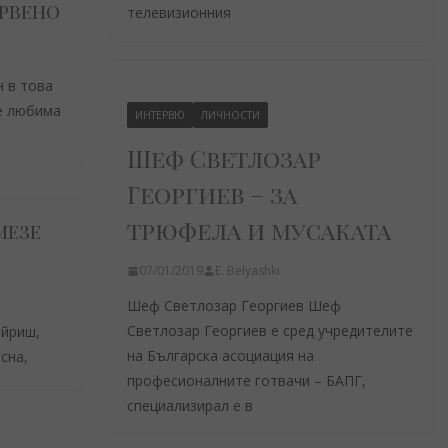
ервено
телевизионния
н в това
е любима
ИНТЕРВЮ
ЛИЧНОСТИ
Шеф Светлозар
Георгиев – за
трюфела и мусаката
мезе
07/01/2019
E. Belyashki
Шеф Светлозар Георгиев Шеф
Светлозар Георгиев е сред учредителите
айриш,
на Българска асоциация на
сна,
професионалните готвачи – БАПГ,
специализирал е в