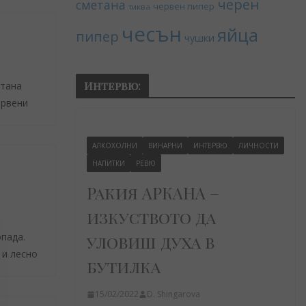
черен
сметана
червен пипер
тиква
чесън
яйца
пипер
чушки
Интервю:
етана
ервени
АЛКОХОЛНИ
ВИНАРНИ
ИНТЕРВЮ
ЛИЧНОСТИ
НАПИТКИ
РЕВЮ
Ракия АРКАНА –
изкуството да
пада.
уловиш духа в
 и лесно
бутилка
15/02/2022
D. Shingarova