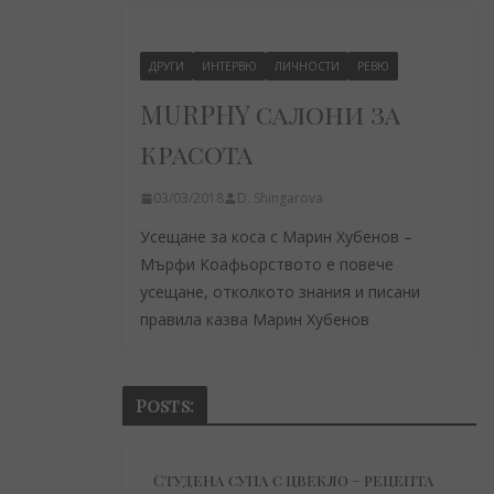
ДРУГИ
ИНТЕРВЮ
ЛИЧНОСТИ
РЕВЮ
MURPHY салони за
красота
03/03/2018
D. Shingarova
Усещане за коса с Марин Хубенов –
Мърфи Коафьорството е повече
усещане, отколкото знания и писани
правила казва Марин Хубенов
Posts:
Студена супа с цвекло – рецепта