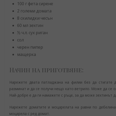
100 г фета сирене
2 големи домата
8 скилидки чесън
60 мл зехтин
½ ч.л. сух риган
сол
черен пипер
мащерка
Начин на приготвяне:
Нарежете двата патладжана на филии без да стигате д
разминат и да се получи нещо като ветрило. Може да се о
Най-добре е да ги намажете с ръце, за да може зехтинът д
Нарежете доматите и моцарелата на равни по дебелина 
моцарела с ред домат.