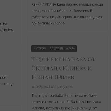
Ракия АРКАНА Една вдъхновяваща среща
с Мариана Гълъбова от Seewines В
рубриката ни „Интервю“ ще ви срещнем с
една изключителна
“ на
готвяне,
ИНТЕРВЮ
РЕЦЕПТИТЕ НА БАБА
Тефтерът на баба от
Светлана Илиева и
Илиан Илиев
зника.
които ще
04/06/2021
D. Shingarova
Тефтерът на баба Рецепти за любими
ястия от кухнята на баба Шеф Светлана
Илиева, популярно и обичано лице от