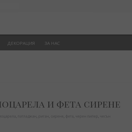
ДЕКОРАЦИЯ
ЗА НАС
оцарела и фета сирене
моцарела
,
патладжан
,
риган
,
сирене
,
фета
,
черен пипер
,
чесън