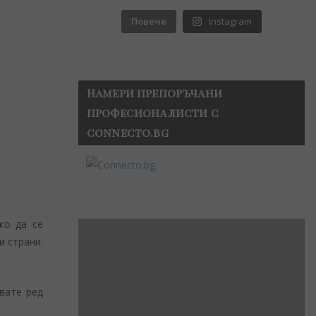
Повече
Instagram
Намери препоръчани
професионалисти с
connecto.bg
ко да се
и страни.
вате ред