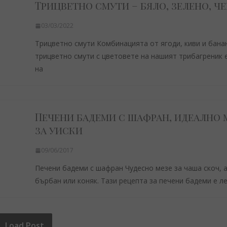
Трицветно смути – бяло, зелено, ч
03/03/2022
Трицветно смути Комбинацията от ягоди, киви и бана
трицветно смути с цветовете на нашият трибагреник 
на
Печени бадеми с шафран, идеално 
за уиски
09/06/2017
Печени бадеми с шафран Чудесно мезе за чаша скоч, 
бърбан или коняк. Тази рецепта за печени бадеми е ле
Load Post