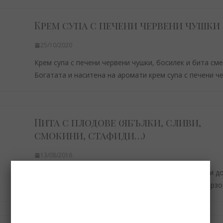
Крем супа с печени червени чушки
25/10/2020
Крем супа с печени червени чушки, босилек и бита см
Богатата и наситена на аромати крем супа с печени ч
Пита с плодове (ябълки, сливи,
смокини, стафиди…)
13/08/2016
Пита с плодове Концепцията на тази пита много ми до
Отлично тесто с любими продукти. Приготвя се бързо