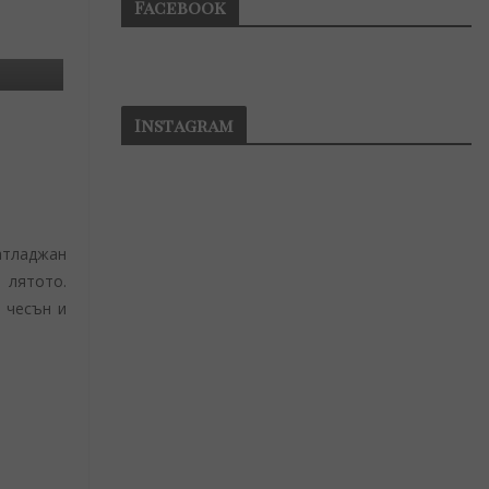
Facebook
Instagram
патладжан
 лятото.
 чесън и