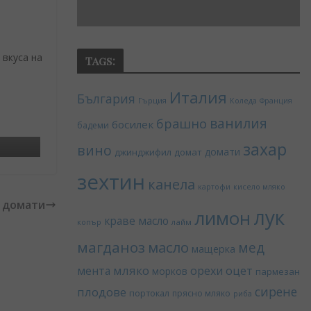
 вкуса на
Tags:
Италия
България
Гърция
Коледа
Франция
ванилия
брашно
босилек
бадеми
захар
вино
домати
джинджифил
домат
зехтин
канела
картофи
кисело мляко
и домати
лук
лимон
краве масло
копър
лайм
магданоз
масло
мед
мащерка
мляко
мента
орехи
оцет
морков
пармезан
сирене
плодове
портокал
прясно мляко
риба