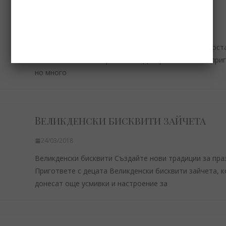
Гръцка грис-халва
30/05/2016
Тази грис-халва най-често похапваме в таверна „Коста
Скала Рахони на остров Тасос Десерта е лесен за при
но много
Великденски бисквити зайчета
24/03/2018
Великденски бисквити Създайте нови традиции за пра
Пригответе с децата Великденски бисквити зайчета, 
донесат още усмивки и настроение за