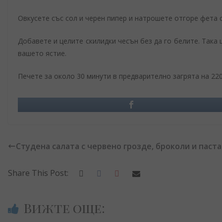
Овкусете със сол и черен пипер и натрошете отгоре фета 
Добавете и целите скилидки чесън без да го белите. Така
вашето ястие.
Печете за около 30 минути в предварително загрята на 220
Студена салата с червено грозде, броколи и паста
Share This Post:
Вижте още: