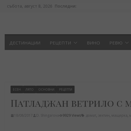
Skip
Последни:
събота, август 8, 2026
to
content
ДЕСТИНАЦИИ
РЕЦЕПТИ
ВИНО
РЕВЮ
ЕСЕН
ЛЯТО
ОСНОВНИ
РЕЦЕПТИ
Патладжан ветрило с м
18/08/2017
D. Shingarova
9929 Views
домат
,
зехтин
,
мащерка
,