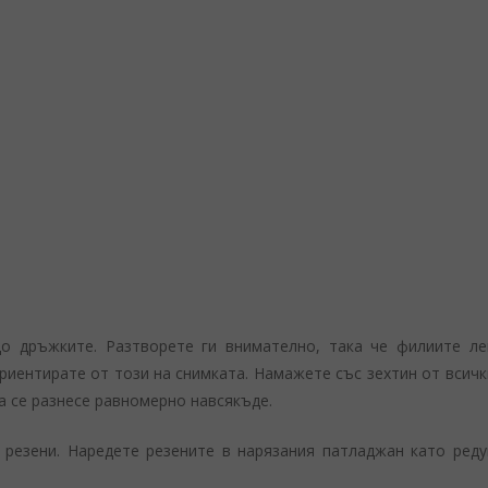
о дръжките. Разтворете ги внимателно, така че филиите ле
риентирате от този на снимката. Намажете със зехтин от всичк
а се разнесе равномерно навсякъде.
резени. Наредете резените в нарязания патладжан като реду