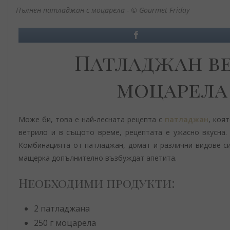
Пълнен патладжан с моцарела - © Gourmet Friday
Патладжан ве
моцарела 
Може би, това е най-лесната рецепта с
патладжан
, коя
ветрило и в същото време, рецептата е ужасно вкусна. 
Комбинацията от патладжан, домат и различни видове си
мащерка допълнително възбуждат апетита.
Необходими продукти:
2 патладжана
250 г моцарела