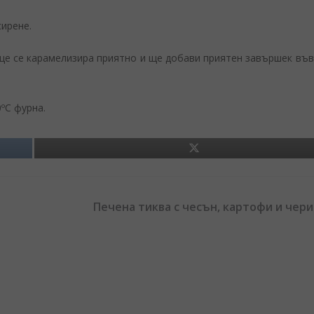
сирене.
 ще се карамелизира приятно и ще добави приятен завършек във
ºС фурна.
Печена тиква с чесън, картофи и чер