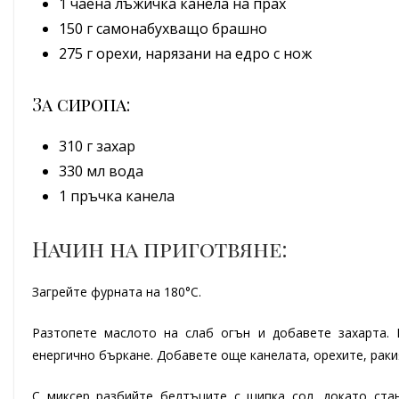
1 чаена лъжичка канела на прах
150 г самонабухващо брашно
275 г орехи, нарязани на едро с нож
За сиропа:
310 г захар
330 мл вода
1 пръчка канела
Начин на приготвяне:
Загрейте фурната на 180°С.
Разтопете маслото на слаб огън и добавете захарта.
енергично бъркане. Добавете още канелата, орехите, раки
С миксер разбийте белтъците с щипка сол, докато ста