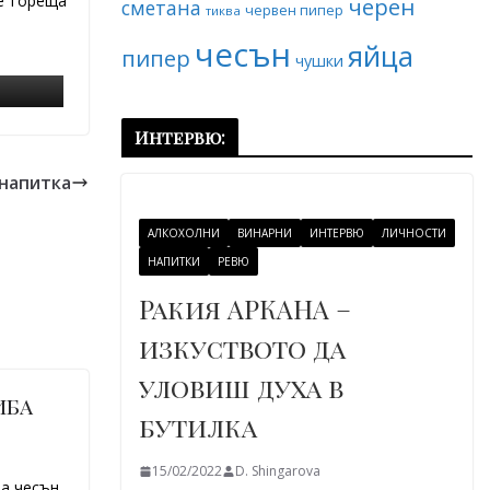
те гореща
черен
сметана
червен пипер
тиква
чесън
яйца
пипер
чушки
Интервю:
 напитка
АЛКОХОЛНИ
ВИНАРНИ
ИНТЕРВЮ
ЛИЧНОСТИ
НАПИТКИ
РЕВЮ
Ракия АРКАНА –
изкуството да
уловиш духа в
иба
бутилка
15/02/2022
D. Shingarova
за чесън