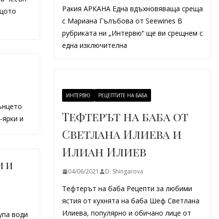
Ракия АРКАНА Една вдъхновяваща среща
бщото
с Мариана Гълъбова от Seewines В
рубриката ни „Интервю“ ще ви срещнем с
една изключителна
ИНТЕРВЮ
РЕЦЕПТИТЕ НА БАБА
лънцето
Тефтерът на баба от
-ярки и
Светлана Илиева и
Илиан Илиев
и и
04/06/2021
D. Shingarova
Тефтерът на баба Рецепти за любими
ястия от кухнята на баба Шеф Светлана
Илиева, популярно и обичано лице от
упа води