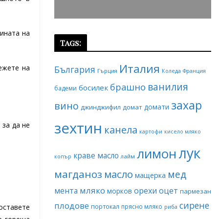
чината на
Tags:
Италия
ежете на
България
Гърция
Коледа
Франция
ванилия
брашно
босилек
бадеми
захар
вино
домати
джинджифил
домат
зехтин
 за да не
канела
картофи
кисело мляко
лук
лимон
краве масло
копър
лайм
магданоз
масло
мед
мащерка
мляко
мента
орехи
оцет
морков
пармезан
сирене
плодове
портокал
 оставете
прясно мляко
риба