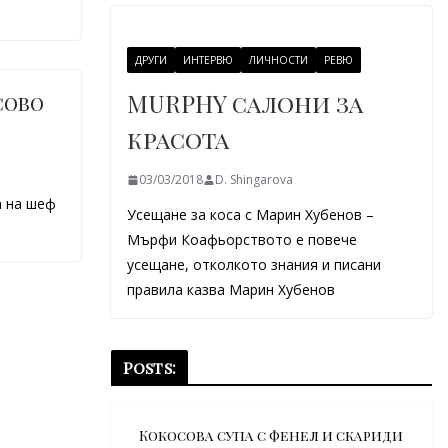
ДРУГИ
ИНТЕРВЮ
ЛИЧНОСТИ
РЕВЮ
MURPHY салони за
сово
красота
03/03/2018
D. Shingarova
а на шеф
Усещане за коса с Марин Хубенов –
Мърфи Коафьорството е повече
усещане, отколкото знания и писани
правила казва Марин Хубенов
Posts:
Кокосова супа с фенел и скариди