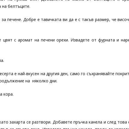
а на белтъците.
 за печене. Добре е тавичката ви да е с такъв размер, че висо
т цвят с аромат на печени орехи. Извадете от фурната и нар
а.
есерта е най-вкусен на другия ден, само го съхранявайте покрит
продължение на няколко дни.
а кора.
като захарта се разтвори. Добавете пръчка канела и след това