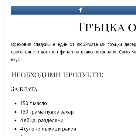
Гръцка 
Ореховия сладкиш е един от любимите ми гръцки десерт
приготвяне и достоен финал на всяко похапване. Само м
вкус.
Необходими продукти:
За блата:
150 г масло
130 грама пудра захар
4 яйца, разделени
4 супени лъжици ракия