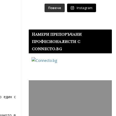
Повече
Instagram
Намери препоръчани
професионалисти с
connecto.bg
о един с
ашното в