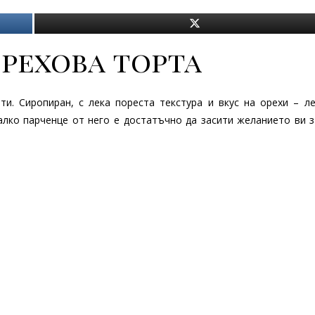
орехова торта
и. Сиропиран, с лека пореста текстура и вкус на орехи – ле
алко парченце от него е достатъчно да засити желанието ви з