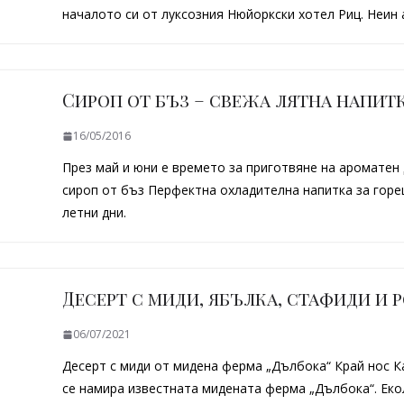
началото си от луксозния Нюйоркски хотел Риц. Неин 
Сироп от бъз – свежа лятна напит
16/05/2016
През май и юни е времето за приготвяне на ароматен
сироп от бъз Перфектна охладителна напитка за гор
летни дни.
Десерт с миди, ябълка, стафиди и 
06/07/2021
Десерт с миди от мидена ферма „Дълбока“ Крaй нос К
се намира известната мидената ферма „Дълбока“. Ек