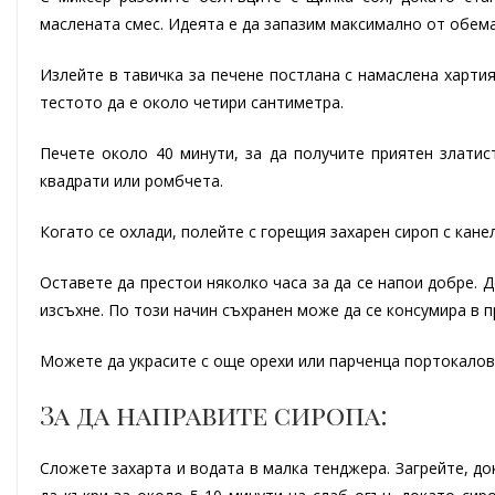
маслената смес. Идеята е да запазим максимално от обем
Излейте в тавичка за печене постлана с намаслена хартия
тестото да е около четири сантиметра.
Печете около 40 минути, за да получите приятен златис
квадрати или ромбчета.
Когато се охлади, полейте с горещия захарен сироп с канел
Оставете да престои няколко часа за да се напои добре. Д
изсъхне. По този начин съхранен може да се консумира в 
Можете да украсите с още орехи или парченца портокалов
За да направите сиропа:
Сложете захарта и водата в малка тенджера. Загрейте, до