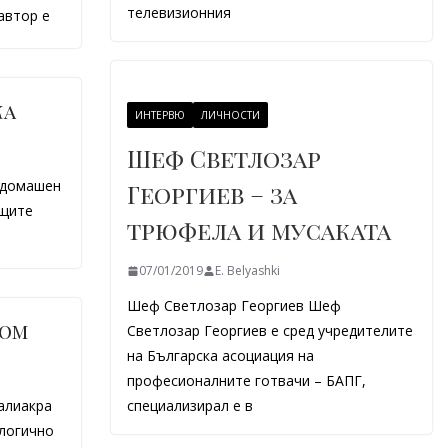
телевизионния
автор е
ка
ИНТЕРВЮ
ЛИЧНОСТИ
Шеф Светлозар
 домашен
Георгиев – за
ещите
трюфела и мусаката
07/01/2019
E. Belyashki
Шеф Светлозар Георгиев Шеф
ром
Светлозар Георгиев е сред учредителите
на Българска асоциация на
професионалните готвачи – БАПГ,
алиакра
специализирал е в
ологично