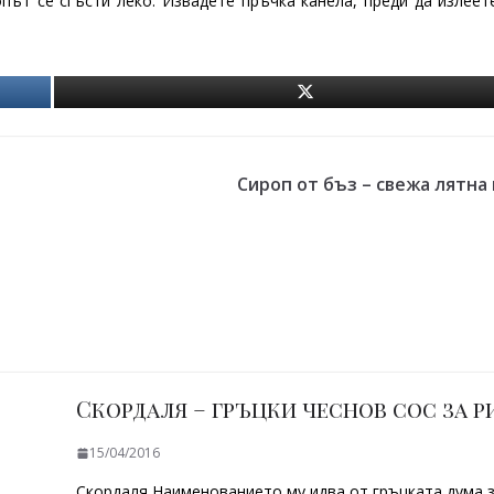
опът се сгъсти леко. Извадете пръчка канела, преди да излее
Сироп от бъз – свежа лятна
Скордаля – гръцки чеснов сос за р
15/04/2016
Скордаля Наименованието му идва от гръцката дума 