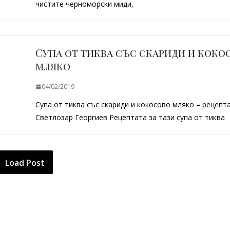
чистите черноморски миди,
Супа от тиква със скариди и коко
мляко
04/02/2019
Супа от тиква със скариди и кокосово мляко – рецепт
Светлозар Георгиев Рецептата за тази супа от тиква
Load Post