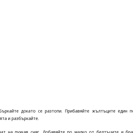
 Бъркайте докато се разтопи. Прибавяйте жълтъците един п
ята и разбъркайте.
нат на пухкав сняг. Добавяйте по малко от белтъците и бр