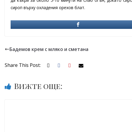
да къкри за около 5-10 минути на слаб огън, докато сир
сироп върху охладения орехов блат.
Бадемов крем с мляко и сметана
Share This Post:
Вижте още: