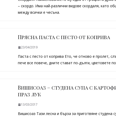
– скордо. Има най-различни видове скордаля, като о
между всички е чесъна.
Прясна паста с песто от коприва
23/04/2019
Паста с песто от коприва Ето, че отново е пролет, с
пече все повече, дните стават по-дълги, цветовете по
Вишисоаз – студена супа с картоф
праз лук
13/03/2017
Вишисоаз Тази лесна и бърза за приготвяне студена с