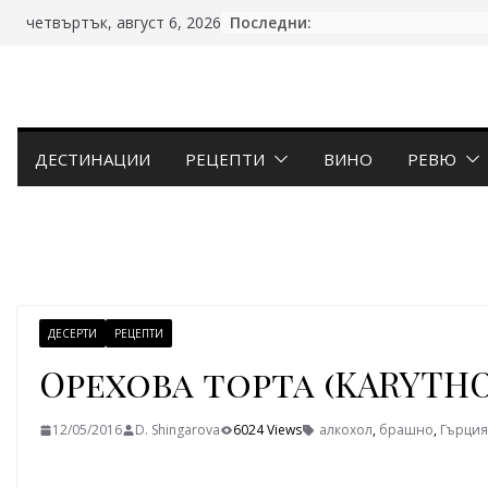
Skip
Последни:
четвъртък, август 6, 2026
to
content
ДЕСТИНАЦИИ
РЕЦЕПТИ
ВИНО
РЕВЮ
ДЕСЕРТИ
РЕЦЕПТИ
Орехова торта (KARYTHO
12/05/2016
D. Shingarova
6024 Views
алкохол
,
брашно
,
Гърция