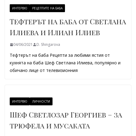
ИНТЕРВЮ
РЕЦЕПТИТЕ НА БАБА
Тефтерът на баба от Светлана
Илиева и Илиан Илиев
04/06/2021
D. Shingarova
Тефтерът на баба Рецепти за любими ястия от
кухнята на баба Шеф Светлана Илиева, популярно и
обичано лице от телевизионния
ИНТЕРВЮ
ЛИЧНОСТИ
Шеф Светлозар Георгиев – за
трюфела и мусаката