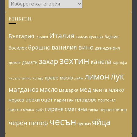
Категории:
Етикети:
Италия
България
бадеми
Гърция
Коледа
Франция
ванилия
вино
брашно
босилек
джинджифил
зехтин
захар
канела
домати
домат
картофи
лук
лимон
краве масло
копър
лайм
кисело мляко
магданоз
масло
мед
мляко
мента
мащерка
плодове
орехи
оцет
морков
пармезан
портокал
сирене
сметана
червен пипер
прясно мляко
риба
тиква
чесън
яйца
черен пипер
чушки