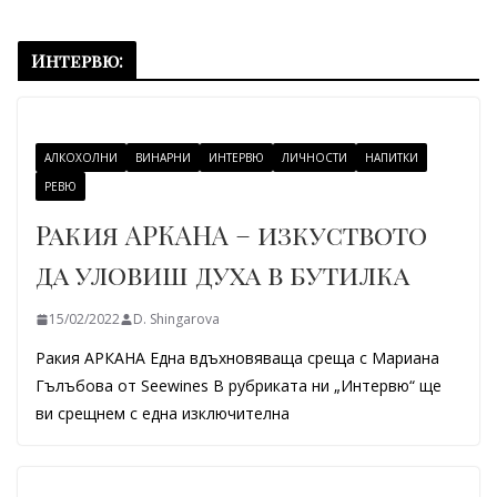
Интервю:
АЛКОХОЛНИ
ВИНАРНИ
ИНТЕРВЮ
ЛИЧНОСТИ
НАПИТКИ
РЕВЮ
Ракия АРКАНА – изкуството
да уловиш духа в бутилка
15/02/2022
D. Shingarova
Ракия АРКАНА Една вдъхновяваща среща с Мариана
Гълъбова от Seewines В рубриката ни „Интервю“ ще
ви срещнем с една изключителна