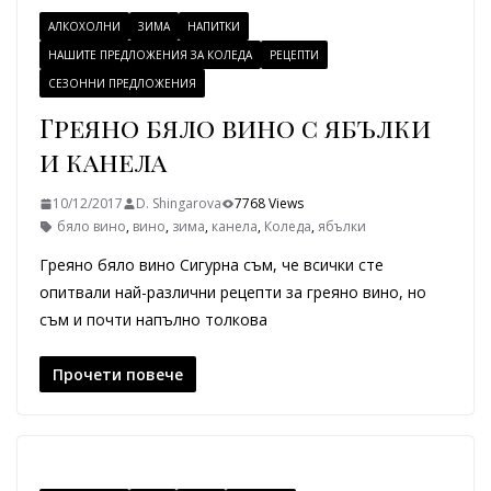
АЛКОХОЛНИ
ЗИМА
НАПИТКИ
НАШИТЕ ПРЕДЛОЖЕНИЯ ЗА КОЛЕДА
РЕЦЕПТИ
СЕЗОННИ ПРЕДЛОЖЕНИЯ
Греяно бяло вино с ябълки
и канела
10/12/2017
D. Shingarova
7768 Views
бяло вино
,
вино
,
зима
,
канела
,
Коледа
,
ябълки
Греяно бяло вино Сигурна съм, че всички сте
опитвали най-различни рецепти за греяно вино, но
съм и почти напълно толкова
Прочети повече