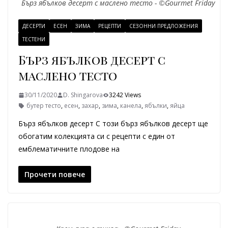
Бърз ябълков десерт с маслено тесто - ©Gourmet Friday
ДЕСЕРТИ
ЕСЕН
ЗИМА
РЕЦЕПТИ
СЕЗОННИ ПРЕДЛОЖЕНИЯ
ТЕСТЕНИ
Бърз ябълков десерт с
маслено тесто
30/11/2020
D. Shingarova
3242 Views
бутер тесто
,
есен
,
захар
,
зима
,
канела
,
ябълки
,
яйца
Бърз ябълков десерт С този бърз ябълков десерт ще
обогатим колекцията си с рецепти с един от
емблематичните плодове на
Прочети повече