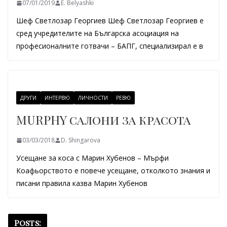
07/01/2019
E. Belyashki
Шеф Светлозар Георгиев Шеф Светлозар Георгиев е
сред учредителите на Българска асоциация на
професионалните готвачи – БАПГ, специализирал е в
ДРУГИ
ИНТЕРВЮ
ЛИЧНОСТИ
РЕВЮ
MURPHY салони за красота
03/03/2018
D. Shingarova
Усещане за коса с Марин Хубенов – Мърфи
Коафьорството е повече усещане, отколкото знания и
писани правила казва Марин Хубенов
Posts: