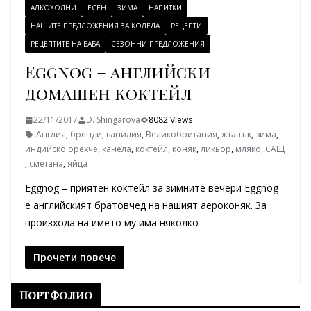
АЛКОХОЛНИ
ЕСЕН
ЗИМА
НАПИТКИ
НАШИТЕ ПРЕДЛОЖЕНИЯ ЗА КОЛЕДА
РЕЦЕПТИ
РЕЦЕПТИТЕ НА БАБА
СЕЗОННИ ПРЕДЛОЖЕНИЯ
Eggnog – английски
домашен коктейл
22/11/2017
D. Shingarova
8082 Views
Англия
,
бренди
,
ванилия
,
Великобритания
,
жълтък
,
зима
,
индийско орехче
,
канела
,
коктейл
,
коняк
,
ликьор
,
мляко
,
САЩ
,
сметана
,
яйца
Eggnog – приятен коктейл за зимните вечери Eggnog
е английският братовчед на нашият аероконяк. За
произхода на името му има няколко
Прочети повече
Портфолио