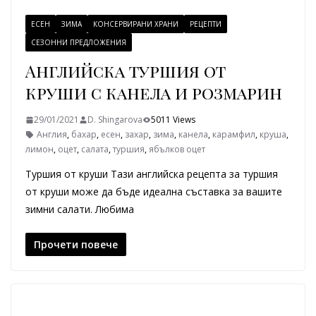
ЕСЕН
ЗИМА
КОНСЕРВИРАНИ ХРАНИ
РЕЦЕПТИ
СЕЗОННИ ПРЕДЛОЖЕНИЯ
Английска туршия от
круши с канела и розмарин
29/01/2021
D. Shingarova
5011 Views
Англия
,
бахар
,
есен
,
захар
,
зима
,
канела
,
карамфил
,
круша
,
лимон
,
оцет
,
салата
,
туршия
,
ябълков оцет
Туршия от круши Тази английска рецепта за туршия
от круши може да бъде идеална съставка за вашите
зимни салати. Любима
Прочети повече