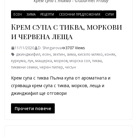
Крем супа с тиква - ©Gourmet Friday
ЕСЕН
ЗИМА
РЕЦЕПТИ
СЕЗОННИ ПРЕДЛОЖЕНИЯ
СУПИ
Крем супа с тиква, моркови
и червена леща
11/11/2020
D. Shingarova
3707 Views
джинджифил
,
есен
,
зехтин
,
зима
,
кисело мляко
,
коняк
,
куркума
,
лук
,
мащерка
,
морков
,
морска сол
,
тиква
,
тиквени семки
,
черен пипер
,
чесън
Крем супа с тиква Пълна купа от ароматната и
сгряваща крем супа с тиква, морков, леща и
джинджифил ще отговори
Прочети повече