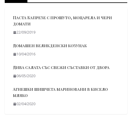
Паста Капрезе с прошуто, моцарела и чери
домати
22/09/2019
Домашен великденски козунак
10/04/2016
Дива салата със свежи съставки от двора
06/05/2020
Агнешки шишчета мариновани в кисело
мляко
02/04/2020