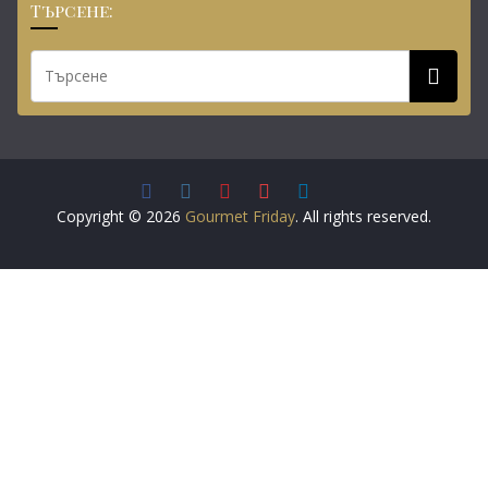
Търсене:
Copyright © 2026
Gourmet Friday
. All rights reserved.
Този сайт използва бисквитки.
Повече информация
Съгласен съм
Настройките на "бисквитките" в този уебсайт са
настроени така, че да ви дадат най-добрата
възможност за сърфиране. Ако продължавате да
използвате този уебсайт, без да променяте