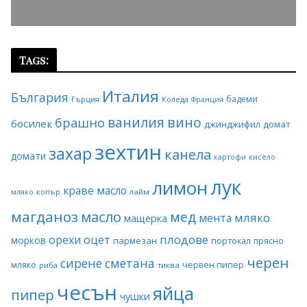
Tags:
Италия
България
бадеми
Гърция
Коледа
Франция
ванилия
вино
брашно
босилек
джинджифил
домат
зехтин
захар
канела
домати
картофи
кисело
лук
лимон
краве масло
копър
лайм
мляко
магданоз
масло
мед
мляко
мента
мащерка
плодове
орехи
оцет
морков
пармезан
портокал
прясно
черен
сирене
сметана
червен пипер
мляко
риба
тиква
чесън
яйца
пипер
чушки