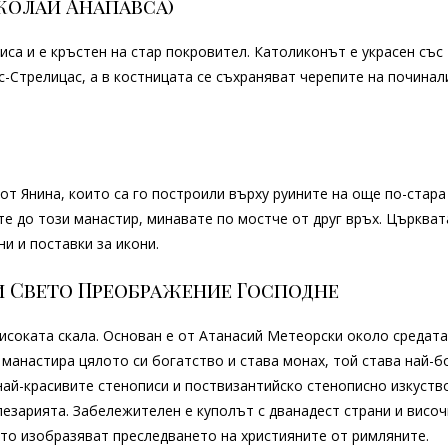
колай Анапавса)
иса и е кръстен на стар покровител. Католиконът е украсен със
-Стрелицас, а в костницата се съхраняват черепите на починал
от Янина, които са го построили върху руините на още по-стара
ете до този манастир, минавате по мостче от друг връх. Църкват
и и поставки за икони.
и Свето Преображение Господне
високата скала. Основан е от Атанасий Метеорски около средата
 манастира цялото си богатство и става монах, той става най-б
ай-красивите стенописи и поствизантийско стенописно изкуств
пезарията. Забележителен е куполът с дванадест страни и височ
ито изобразяват преследването на християните от римляните.