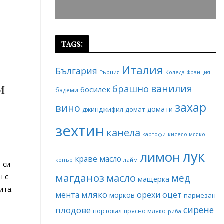
Tags:
Италия
България
Гърция
Коледа
Франция
м
ванилия
брашно
босилек
бадеми
захар
вино
домати
джинджифил
домат
зехтин
канела
картофи
кисело мляко
е
лук
лимон
краве масло
копър
лайм
 си
магданоз
масло
мед
н с
мащерка
ита.
мляко
мента
орехи
оцет
морков
пармезан
сирене
плодове
портокал
прясно мляко
риба