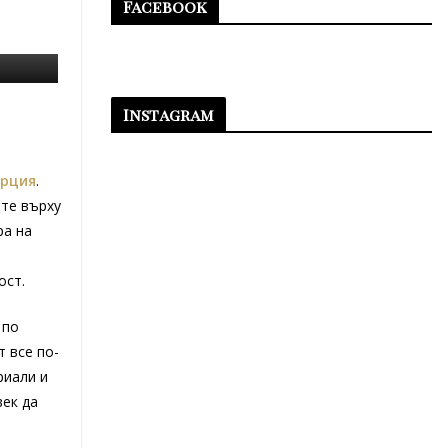
Facebook
Instagram
ърция
.
ите върху
ра на
ост.
 по
 все по-
риали и
век да