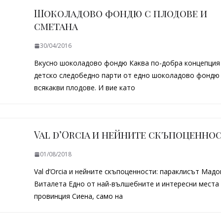
Шоколадово фондю с плодове и
сметана
30/04/2016
Вкусно шоколадово фондю Каква по-добра концепция
детско следобедно парти от едно шоколадово фондю 
всякакви плодове. И вие като
Val d’Оrcia и нейните скъпоценно
01/08/2018
Val d’Оrcia и нейните скъпоценности: параклисът Мадо
Виталета Едно от най-вълшебните и интересни места 
провинция Сиена, само на