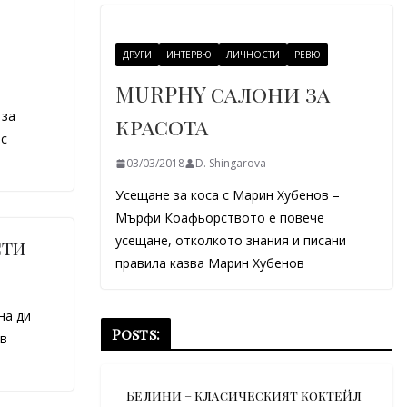
ДРУГИ
ИНТЕРВЮ
ЛИЧНОСТИ
РЕВЮ
MURPHY салони за
 за
красота
с
03/03/2018
D. Shingarova
Усещане за коса с Марин Хубенов –
Мърфи Коафьорството е повече
усещане, отколкото знания и писани
сти
правила казва Марин Хубенов
на ди
Posts:
в
Белини – класическият коктейл