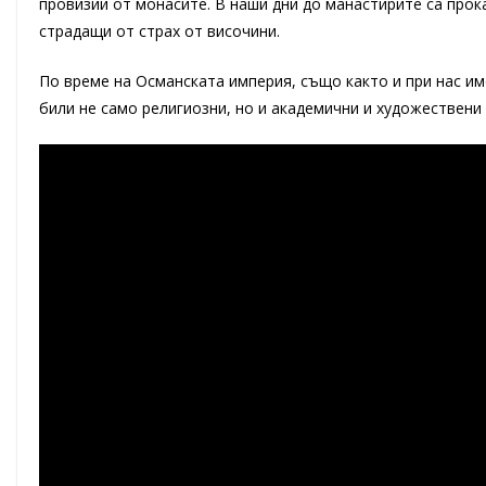
провизии от монасите. В наши дни до манастирите са прока
страдащи от страх от височини.
По време на Османската империя, също както и при нас и
били не само религиозни, но и академични и художествени