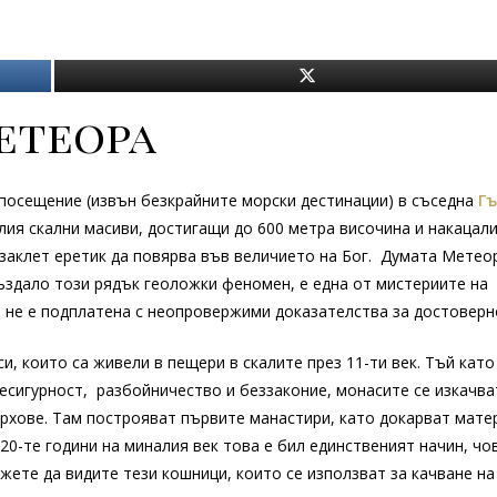
етеора
 посещение (извън безкрайните морски дестинации) в съседна
Г
ия скални масиви, достигащи до 600 метра височина и накацал
и заклет еретик да повярва във величието на Бог. Думата Метео
ъздало този рядък геоложки феномен, е една от мистериите на
а не е подплатена с неопровержими доказателства за достоверн
, които са живели в пещери в скалите през 11-ти век. Тъй като
сигурност, разбойничество и беззаконие, монасите се изкачват
ърхове. Там построяват първите манастири, като докарват мате
 20-те години на миналия век това е бил единственият начин, чо
жете да видите тези кошници, които се използват за качване на