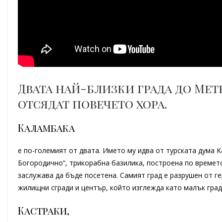
Двата най-близки града до Мет
отсядат повечето хора.
Каламбака
е по-големият от двата. Името му идва от турската дума 
Богородично“, трикорабна базилика, построена по времето
заслужава да бъде посетена. Самият град е разрушен от г
жилищни сгради и център, който изглежда като малък град
Кастраки,