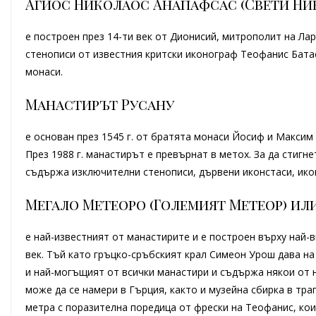
Агиос Николаос Анапафсас (Свети Ни
е построен през 14-ти век от Дионисий, митрополит на Лар
стенописи от известния критски иконограф Теофанис Батас
монаси.
Манастирът Русану
е основан през 1545 г. от братята монаси Йосиф и Максим 
През 1988 г. манастирът е превърнат в метох. За да стигн
съдържа изключителни стенописи, дървени иконстаси, икон
Мегало Метеоро (Големият Метеор) ил
е най-известният от манастирите и е построен върху най-
век. Тъй като гръцко-сръбският крал Симеон Урош дава на
и най-могъщият от всички манастири и съдържа някои от н
може да се намери в Гърция, както и музейна сбирка в тра
метра с поразителна поредица от фрески на Теофанис, ко