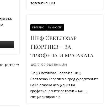
телевизионния
едка към
на
ИНТЕРВЮ
ЛИЧНОСТИ
Шеф Светлозар
Георгиев – за
трюфела и мусаката
 рецепта
07/01/2019
E. Belyashki
Шеф Светлозар Георгиев Шеф
Светлозар Георгиев е сред учредителите
на Българска асоциация на
професионалните готвачи – БАПГ,
специализирал е в