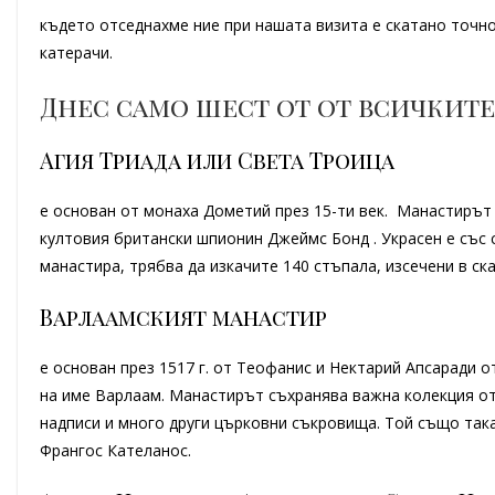
където отседнахме ние при нашата визита е скатано точно
катерачи.
Днес само шест от от всичките
Агия Триада или Света Троица
е основан от монаха Дометий през 15-ти век. Манастирът 
култовия британски шпионин Джеймс Бонд . Украсен е със с
манастира, трябва да изкачите 140 стъпала, изсечени в ск
Варлаамският манастир
е основан през 1517 г. от Теофанис и Нектарий Апсаради о
на име Варлаам. Манастирът съхранява важна колекция от
надписи и много други църковни съкровища. Той също так
Франгос Кателанос.