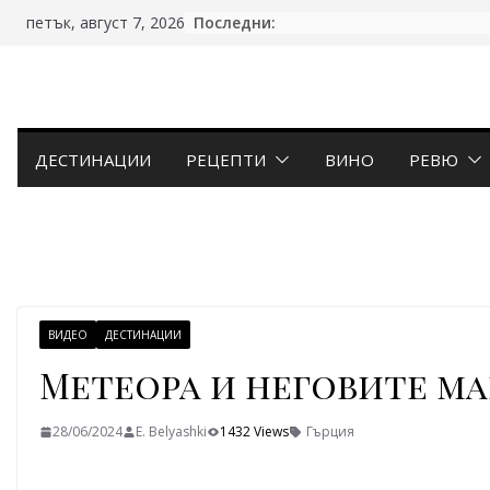
Skip
Последни:
петък, август 7, 2026
to
content
ДЕСТИНАЦИИ
РЕЦЕПТИ
ВИНО
РЕВЮ
ВИДЕО
ДЕСТИНАЦИИ
Метеора и неговите м
28/06/2024
E. Belyashki
1432 Views
Гърция