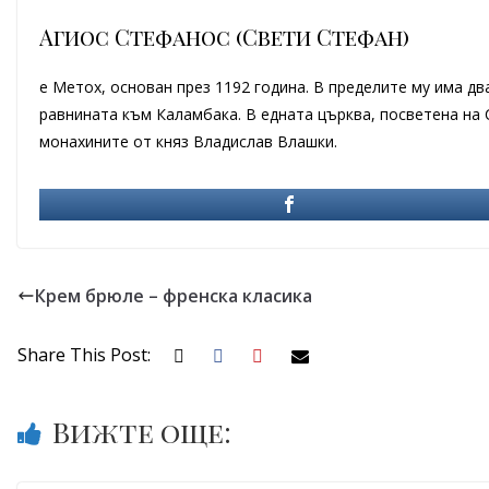
Агиос Стефанос (Свети Стефан)
е Метох, основан през 1192 година. В пределите му има два
равнината към Каламбака. В едната църква, посветена на 
монахините от княз Владислав Влашки.
Крем брюле – френска класика
Share This Post:
Вижте още: