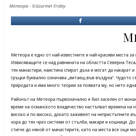
Метеора - ©Gourmet Friday
М
Метеора е едно от най-известните и най-красиви места за
Извисяващите се над равнината на областта Северна Тесал
тях манастири, наистина спират дъха и могат да накарат 
гръцки буквално означава „витаещ във въздуха“. Чудото с
природата и има много теории за появата му, но нито едн
Районът на Метеора първоначално е бил заселен от монаси
време на османското владичество настъпват времена на не
високо и по-високо, докато заживеят на непристъпните в
хора до тях чрез системи от стълби, макари и кошници. До
стигне до някой от манастирите, като на места все още мо