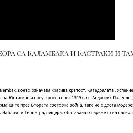
еора са Каламбака и Кастраки и та
Kalembak, което означава красива крепост. Катедралата „Успени
 на Юстиниан и преустроена през 1309 г. от Андроник Палеолог,
ерманците през Втората световна война, така че е доста модере
. Наблизо е Теопетра, пещера, обитавана от времето на палеол