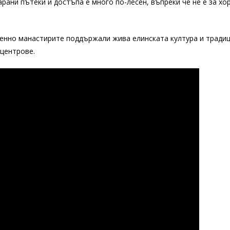
рани пътеки и достъпа е много по-лесен, въпреки че не е за хо
менно манастирите поддържали жива елинската култура и традиц
 центрове.