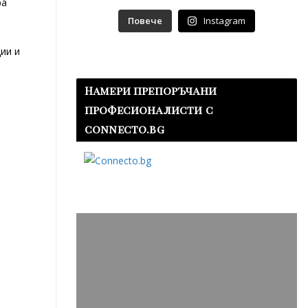
ра
Повече
Instagram
ии и
Намери препоръчани
професионалисти с
connecto.bg