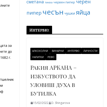
черен
сметана
червен пипер
тиква
алните
чесън
яйца
пипер
чушки
Интервю:
цата за
нете до
АЛКОХОЛНИ
ВИНАРНИ
ИНТЕРВЮ
ЛИЧНОСТИ
1682 г.
НАПИТКИ
РЕВЮ
Ракия АРКАНА –
изкуството да
отшелник
уловиш духа в
ни
аф
бутилка
15/02/2022
D. Shingarova