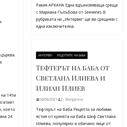
Ракия АРКАНА Една вдъхновяваща среща
с Мариана Гълъбова от Seewines В
рубриката ни „Интервю“ ще ви срещнем с
и
една изключителна
 църква.
ИНТЕРВЮ
РЕЦЕПТИТЕ НА БАБА
а
Тефтерът на баба от
Светлана Илиева и
Илиан Илиев
 на 14ти
04/06/2021
D. Shingarova
огатият
о, което
Тефтерът на баба Рецепти за любими
ина 24
ястия от кухнята на баба Шеф Светлана
Илиева, популярно и обичано лице от