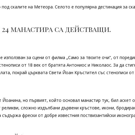
 под скалите на Метеора. Селото е популярна дестинация за ск
 24 манастира са действащи.
е използван за сцени от филма „Само за твоите очи“, от пореди
тенописи от 18 век от братята Антониос и Николаос. За да стиг
алата, покрай църквата Свети Йоан Кръстител със стенописи от 
т Йоанина, но първият, който основал манастир тук, бил аскет 
 реликви, сложно издълбани дървени кръстове, икони, бродира
а съдържа фрески от добре известния поствизантийски иконогр