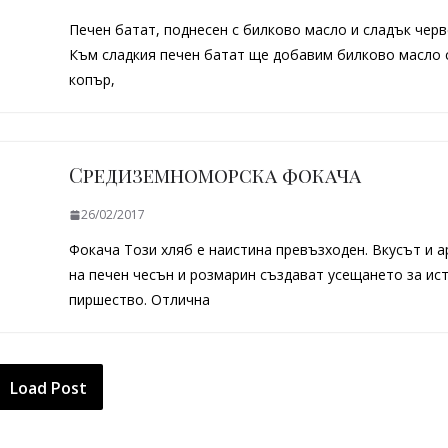
Печен батат, поднесен с билково масло и сладък черв
Към сладкия печен батат ще добавим билково масло 
копър,
Средиземноморска фокача
26/02/2017
Фокача Този хляб е наистина превъзходен. Вкусът и 
на печен чесън и розмарин създават усещането за ис
пиршество. Отлична
Load Post