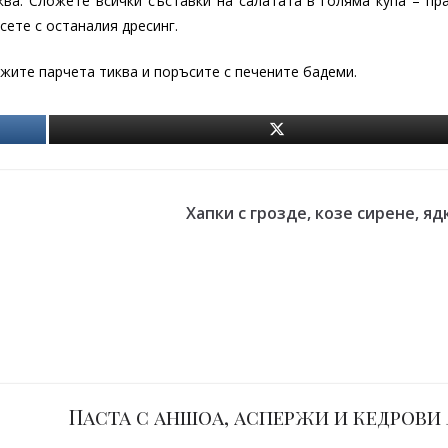
ва. Сложете всички съставки на салатата в голяма купа – пр
сете с останалия дресинг.
жите парчета тиква и поръсите с печените бадеми.
Хапки с грозде, козе сирене, яд
Паста с аншоа, аспержи и кедрови