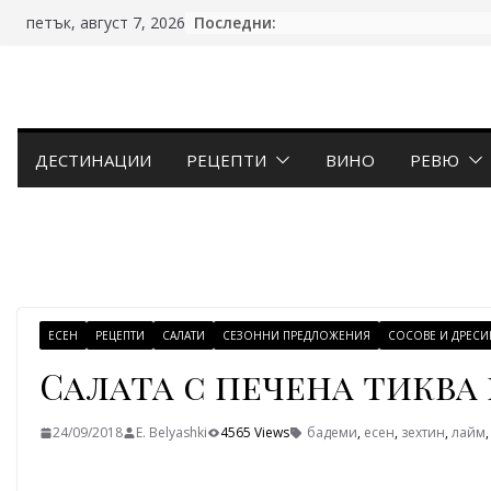
Skip
Последни:
петък, август 7, 2026
to
content
ДЕСТИНАЦИИ
РЕЦЕПТИ
ВИНО
РЕВЮ
ЕСЕН
РЕЦЕПТИ
САЛАТИ
СЕЗОННИ ПРЕДЛОЖЕНИЯ
СОСОВЕ И ДРЕСИ
Салата с печена тиква
24/09/2018
E. Belyashki
4565 Views
бадеми
,
есен
,
зехтин
,
лайм