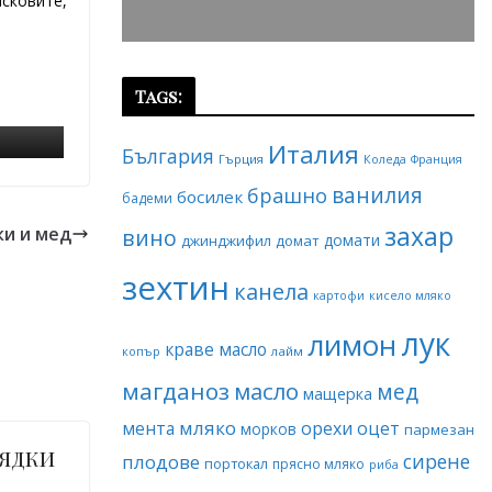
асковите,
Tags:
Италия
България
Гърция
Коледа
Франция
ванилия
брашно
босилек
бадеми
захар
ки и мед
вино
домати
джинджифил
домат
зехтин
канела
картофи
кисело мляко
лук
лимон
краве масло
копър
лайм
магданоз
масло
мед
мащерка
мляко
мента
орехи
оцет
морков
пармезан
 ядки
сирене
плодове
портокал
прясно мляко
риба