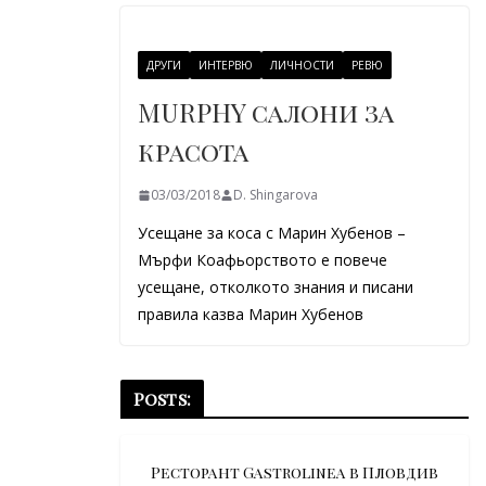
ДРУГИ
ИНТЕРВЮ
ЛИЧНОСТИ
РЕВЮ
MURPHY салони за
красота
03/03/2018
D. Shingarova
Усещане за коса с Марин Хубенов –
Мърфи Коафьорството е повече
усещане, отколкото знания и писани
правила казва Марин Хубенов
Posts:
Ресторант Gastrolinea в Пловдив