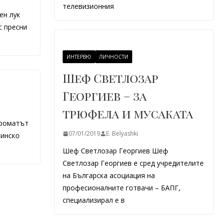
телевизионния
ен лук
с пресни
ИНТЕРВЮ
ЛИЧНОСТИ
Шеф Светлозар
Георгиев – за
трюфела и мусаката
ароматът
07/01/2019
E. Belyashki
тинско
Шеф Светлозар Георгиев Шеф
Светлозар Георгиев е сред учредителите
на Българска асоциация на
професионалните готвачи – БАПГ,
специализирал е в