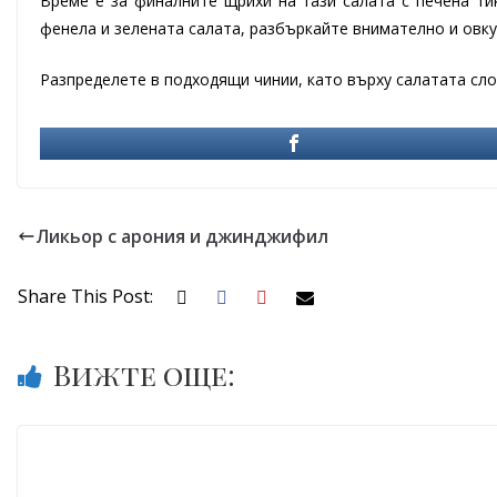
Време е за финалните щрихи на тази салата с печена тик
фенела и зелената салата, разбъркайте внимателно и овку
Разпределете в подходящи чинии, като върху салатата сло
Ликьор с арония и джинджифил
Share This Post:
Вижте още: