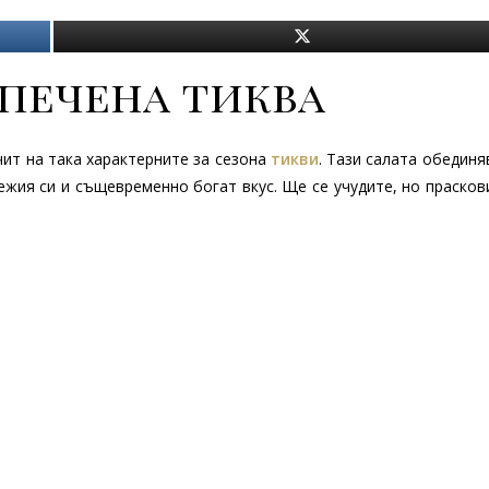
 печена тиква
чит на така характерните за сезона
тикви
. Тази салата обединя
ежия си и същевременно богат вкус. Ще се учудите, но прасков