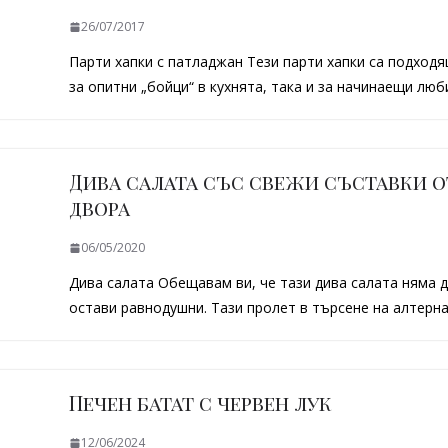
26/07/2017
Парти хапки с патладжан Тези парти хапки са подходя
за опитни „бойци“ в кухнята, така и за начинаещи лю
Дива салата със свежи съставки о
двора
06/05/2020
Дива салата Обещавам ви, че тази дива салата няма д
остави равнодушни. Tази пролет в търсене на алтерн
Печен батат с червен лук
12/06/2024