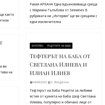
Ракия АРКАНА Една вдъхновяваща среща
с Мариана Гълъбова от Seewines В
щи както
рубриката ни „Интервю“ ще ви срещнем с
бители
една изключителна
т
ИНТЕРВЮ
РЕЦЕПТИТЕ НА БАБА
Тефтерът на баба от
Светлана Илиева и
а ви
Илиан Илиев
атива на
04/06/2021
D. Shingarova
Тефтерът на баба Рецепти за любими
ястия от кухнята на баба Шеф Светлана
Илиева, популярно и обичано лице от