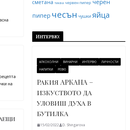
черен
сметана
червен пипер
тиква
чесън
яйца
пипер
чушки
асна
Интервю:
АЛКОХОЛНИ
ВИНАРНИ
ИНТЕРВЮ
ЛИЧНОСТИ
НАПИТКИ
РЕВЮ
 рецепта
Ракия АРКАНА –
чки на
изкуството да
уловиш духа в
бутилка
наещи
15/02/2022
D. Shingarova