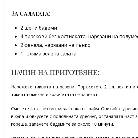
За салатата:
2 шепи бадеми
4 праскови без костилката, нарязани на полум
2 фенела, нарязани на тънко
1 голяма зелена салата
Начин на приготвяне:
Нарежете тиквата на резени. Поръсете с 2 с.л. зехтин и 
тиквата омекне и крайчетата сe запекат.
Смесете 4 с.л. зехтин, меда, сока от лайм. Опитайте дреси
в купа и овкусете с половината дресинг, останалата част 
гореща, запечете бадемите за около 10 минути.