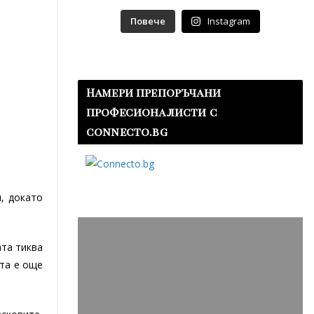
Повече
Instagram
Намери препоръчани
професионалисти с
connecto.bg
и, докато
ата тиква
ата е още