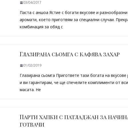
03/04/2017
Паста с аншоа Ястие с богати вкусове и разнообразни
аромати, което приготвям за специални случаи. Прекр
комбинация за обяд с
Глазирана сьомга с кафява захар
01/02/2019
Глазирана сьомга Пригответе тази богата на вкусове
и ви гарантирам, че ще спечелите комплименти от вси
масата. Не
Парти хапки с патладжан за начи
готвачи