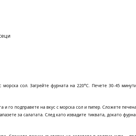
есеци
с морска сол. Загрейте фурната на 220°C. Печете 30-45 минут
нга и го подправете на вкус с морска сол и пипер. Сложете печен
запазете за салатата. След като извадите тиквата, докато фурн