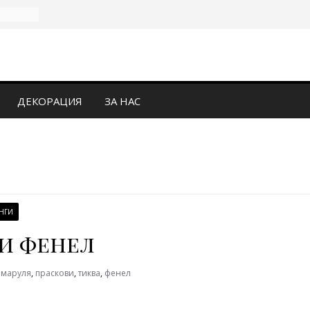
ДЕКОРАЦИЯ
ЗА НАС
НГИ
 и фенел
,
маруля
,
праскови
,
тиква
,
фенел