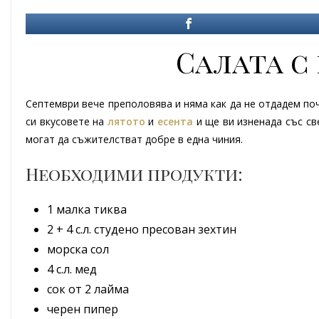
Салата с
Септември вече преполовява и няма как да не отдадем по
си вкусовете на
лятото
и
есента
и ще ви изненада със св
могат да съжителстват добре в една чиния.
Необходими продукти:
1 малка тиква
2 + 4 с.л. студено пресован зехтин
морска сол
4 с.л. мед
сок от 2 лайма
черен пипер