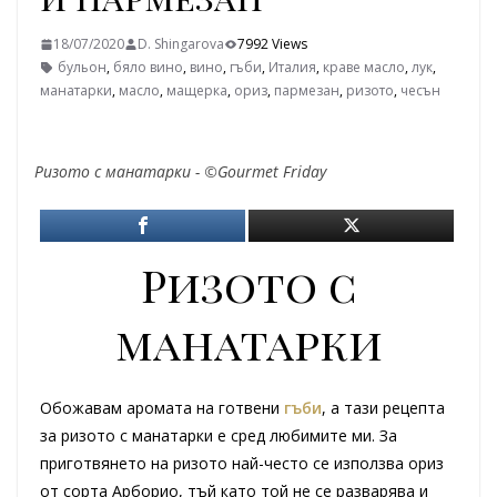
18/07/2020
D. Shingarova
7992 Views
бульон
,
бяло вино
,
вино
,
гъби
,
Италия
,
краве масло
,
лук
,
манатарки
,
масло
,
мащерка
,
ориз
,
пармезан
,
ризото
,
чесън
Ризото с манатарки - ©Gourmet Friday
Ризото с
манатарки
Обожавам аромата на готвени
гъби
, а тази рецепта
за ризото с манатарки е сред любимите ми. За
приготвянето на ризото най-често се използва ориз
от сорта Арборио, тъй като той не се разварява и