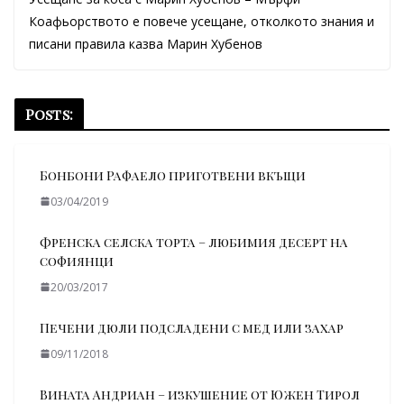
Коафьорството е повече усещане, отколкото знания и
писани правила казва Марин Хубенов
Posts:
Бонбони Рафаело приготвени вкъщи
03/04/2019
Френска селска торта – любимия десерт на
софиянци
20/03/2017
Печени дюли подсладени с мед или захар
09/11/2018
Вината Андриан – изкушение от Южен Тирол