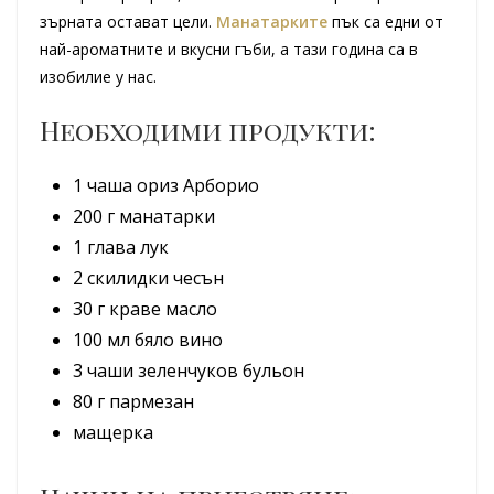
зърната остават цели.
Манатарките
пък са едни от
най-ароматните и вкусни гъби, а тази година са в
изобилие у нас.
Необходими продукти:
1 чаша ориз Арборио
200 г манатарки
1 глава лук
2 скилидки чесън
30 г краве масло
100 мл бяло вино
3 чаши зеленчуков бульон
80 г пармезан
мащерка