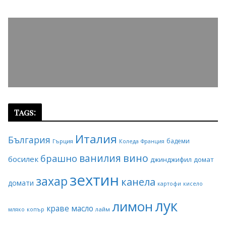
Tags:
Италия
България
бадеми
Гърция
Коледа
Франция
ванилия
вино
брашно
босилек
джинджифил
домат
зехтин
захар
канела
домати
картофи
кисело
лук
лимон
краве масло
копър
лайм
мляко