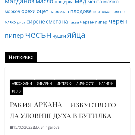
магданоз
масло
мед
мляко
мента
мащерка
плодове
орехи
оцет
морков
пармезан
портокал
прясно
черен
сирене
сметана
червен пипер
мляко
риба
тиква
чесън
яйца
пипер
чушки
Интервю:
АЛКОХОЛНИ
ВИНАРНИ
ИНТЕРВЮ
ЛИЧНОСТИ
НАПИТКИ
РЕВЮ
Ракия АРКАНА – изкуството
да уловиш духа в бутилка
15/02/2022
D. Shingarova