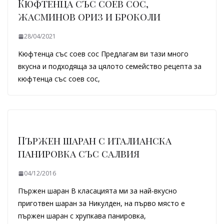
Кюфтенца със соев сос,
жасминов ориз и броколи
28/04/2021
Kюфтенца със соев сос Предлагам ви тази много
вкусна и подходяща за цялото семейство рецепта за
кюфтенца със соев сос,
Пържен шаран с италианска
панировка със салвия
04/12/2016
Пържен шаран В класацията ми за най-вкусно
приготвен шаран за Никулден, на първо място е
пържен шаран с хрупкава панировка,