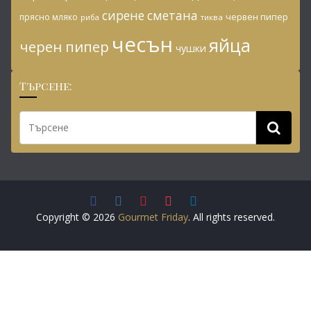
сирене
сметана
червен пипер
прясно мляко
риба
тиква
чесън
яйца
черен пипер
чушки
Търсене:
Copyright © 2026
Gourmet Friday
. All rights reserved.
Този сайт използва бисквитки.
Повече информация
Съгласен съм