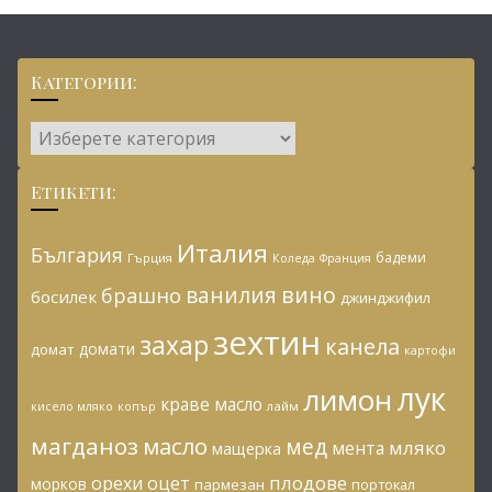
Категории:
Категории:
Етикети:
Италия
България
бадеми
Гърция
Коледа
Франция
ванилия
вино
брашно
босилек
джинджифил
зехтин
захар
канела
домати
домат
картофи
лук
лимон
краве масло
копър
лайм
кисело мляко
магданоз
масло
мед
мляко
мента
мащерка
плодове
орехи
оцет
морков
пармезан
портокал