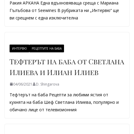
Ракия АРКАНА Една вдъхновяваща среща с Мариана
Гълъбова от Seewines В рубриката ни „Интервю“ ще
ви срещнем с една изключителна
ИНТЕРВЮ
РЕЦЕПТИТЕ НА БАБА
Тефтерът на баба от Светлана
Илиева и Илиан Илиев
04/06/2021
D. Shingarova
Тефтерът на баба Рецепти за любими ястия от
кухнята на баба Шеф Светлана Илиева, популярно и
обичано лице от телевизионния