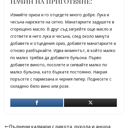
Начин на приготвяне:
Измийте ориза и го отцедете много добре. Лука и
чесъна нарежете на ситно. Манатарките задушете в
сгорещено масло. В друг съд загрейте още масло и
сгответе в него лука и чесъна, след около минута
добавете и отцедения ориз, добавете манатарките и
отново разбъркайте. Идва моментът, в който малко
по малко трябва да добавите бульона. Първо
добавете виното, посолете и сипвайте малко по
малко бульона, като бъркате постоянно. Накрая
поръсете с пармезана и черния пипер. Поднесете с
охладено бяло вино или розе.
Пълнени калмари с рикота, рукола и аншоа