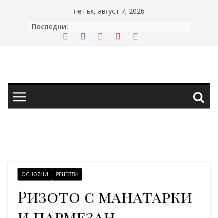
Skip
петък, август 7, 2026
to
Последни:
content
ОСНОВНИ
РЕЦЕПТИ
Ризото с манатарки
и пармезан