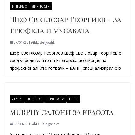
ИНТЕРВЮ
ЛИЧНОСТИ
Шеф Светлозар Георгиев – за
трюфела и мусаката
07/01/2019
E. Belyashki
Шеф Светлозар Георгиев Шеф Светлозар Георгиев е
сред учредителите на Българска асоциация на
професионалните готвачи – БАПГ, специализирал е в
ДРУГИ
ИНТЕРВЮ
ЛИЧНОСТИ
РЕВЮ
MURPHY салони за красота
03/03/2018
D. Shingarova
Усещане за коса с Марин Хубенов – Мърфи