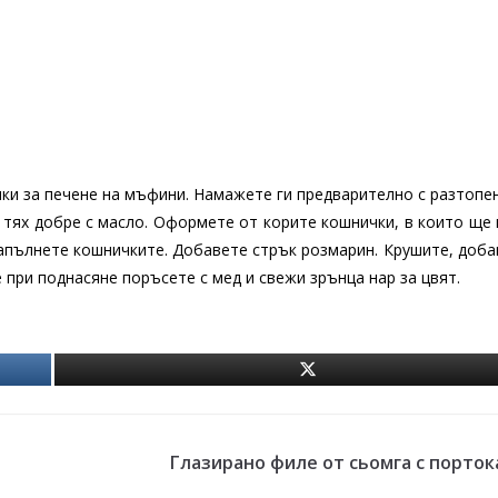
ки за печене на мъфини. Намажете ги предварително с разтопе
 тях добре с масло. Оформете от корите кошнички, в които ще
напълнете кошничките. Добавете стрък розмарин. Крушите, доб
 при поднасяне поръсете с мед и свежи зрънца нар за цвят.
Глазирано филе от сьомга с порток