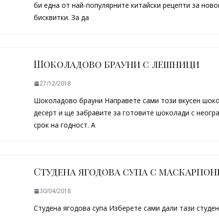
би една от най-популярните китайски рецепти за нов
бисквитки. За да
Шоколадово брауни с лешници
27/12/2018
Шоколадово брауни Направете сами този вкусен шок
десерт и ще забравите за готовите шоколади с неогр
срок на годност. А
Студена ягодова супа с маскарпон
30/04/2018
Студена ягодова супа Изберете сами дали тази студе