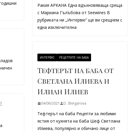
огодишни
Ракия АРКАНА Една вдъхновяваща среща
с Мариана Гълъбова от Seewines В
рубриката ни „Интервю“ ще ви срещнем с
една изключителна
ИНТЕРВЮ
РЕЦЕПТИТЕ НА БАБА
оладов
аничен
Тефтерът на баба от
Светлана Илиева и
Илиан Илиев
е
04/06/2021
D. Shingarova
Тефтерът на баба Рецепти за любими
ястия от кухнята на баба Шеф Светлана
на
Илиева, популярно и обичано лице от