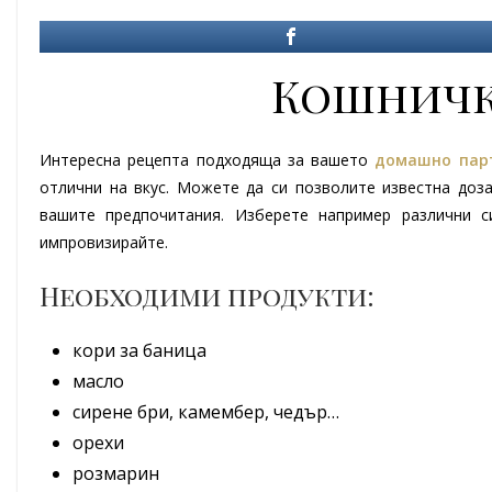
Кошничк
Интересна рецепта подходяща за вашето
до
машно пар
отлични на вкус. Можете да си позволите известна доз
вашите предпочитания. Изберете например различни с
импровизирайте.
Необходими продукти:
кори за баница
масло
сирене бри, камембер, чедър…
орехи
розмарин