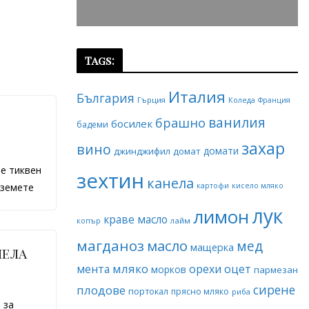
Tags:
Италия
България
Гърция
Коледа
Франция
ванилия
брашно
босилек
бадеми
захар
вино
домати
джинджифил
домат
те тиквен
зехтин
канела
Вземете
картофи
кисело мляко
лук
лимон
краве масло
копър
лайм
магданоз
масло
мед
мащерка
нела
мляко
мента
орехи
оцет
морков
пармезан
сирене
плодове
портокал
прясно мляко
риба
 за