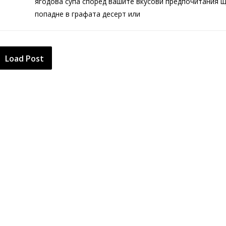
ягодова супа според вашите вкусови предпочитания 
попадне в графата десерт или
Load Post