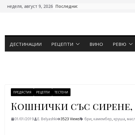
Skip
Последни:
неделя, август 9, 2026
to
content
ДЕСТИНАЦИИ
РЕЦЕПТИ
ВИНО
РЕВЮ
ПРЕДЯСТИЯ
РЕЦЕПТИ
ТЕСТЕНИ
Кошнички със сирене,
01/01/2019
E. Belyashki
3523 Views
бри
,
камембер
,
круша
,
мас