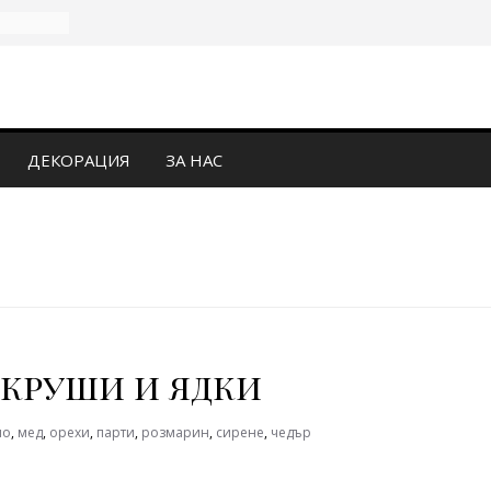
ДЕКОРАЦИЯ
ЗА НАС
 круши и ядки
ло
,
мед
,
орехи
,
парти
,
розмарин
,
сирене
,
чедър