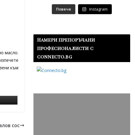
Повече
Instagram
Намери препоръчани
професионалисти с
но масло.
connecto.bg
 изпечете
авени към
алов сос