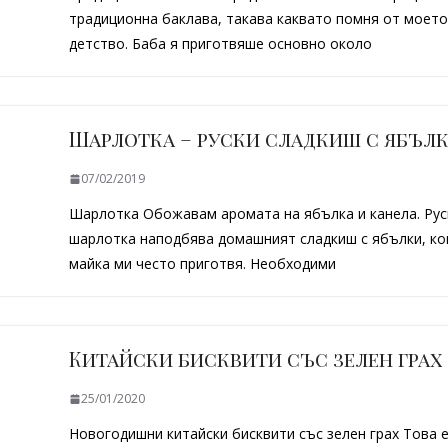
традиционна баклава, такава каквато помня от моето
детство. Баба я приготвяше основно около
Шарлотка – руски сладкиш с ябъл
07/02/2019
Шарлотка Обожавам аромата на ябълка и канела. Рус
шарлотка наподбява домашният сладкиш с ябълки, ко
майка ми често приготвя. Необходими
Китайски бисквити със зелен грах
25/01/2020
Новогодишни китайски бисквити със зелен грах Това 