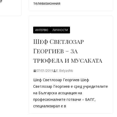
ще
телевизионния
ИНТЕРВЮ
ЛИЧНОСТИ
Шеф Светлозар
Георгиев – за
трюфела и мусаката
07/01/2019
E. Belyashki
Шеф Светлозар Георгиев Шеф
Светлозар Георгиев е сред учредителите
на Българска асоциация на
професионалните готвачи – БАПГ,
специализирал е в