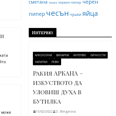
черен
сметана
червен пипер
тиква
чесън
яйца
пипер
чушки
Интервю:
ки
ката
АЛКОХОЛНИ
ВИНАРНИ
ИНТЕРВЮ
ЛИЧНОСТИ
йто
НАПИТКИ
РЕВЮ
Ракия АРКАНА –
изкуството да
уловиш духа в
бутилка
15/02/2022
D. Shingarova
е може