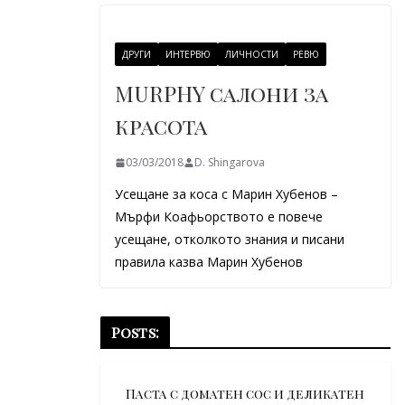
ДРУГИ
ИНТЕРВЮ
ЛИЧНОСТИ
РЕВЮ
MURPHY салони за
красота
03/03/2018
D. Shingarova
Усещане за коса с Марин Хубенов –
Мърфи Коафьорството е повече
усещане, отколкото знания и писани
правила казва Марин Хубенов
Posts:
Паста с доматен сос и деликатен