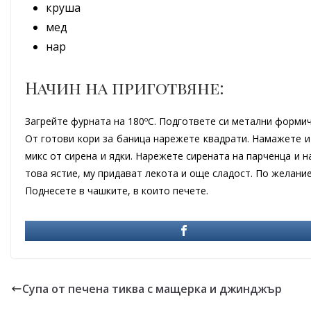
круша
мед
нар
Начин на приготвяне:
Загрейте фурната на 180ºC. Подгответе си метални формич
От готови кори за баница нарежете квадрати. Намажете и
микс от сирена и ядки. Нарежете сирената на парченца и 
това ястие, му придават лекота и още сладост. По желание
Поднесете в чашките, в които печете.
Супа от печена тиква с мащерка и джинджър