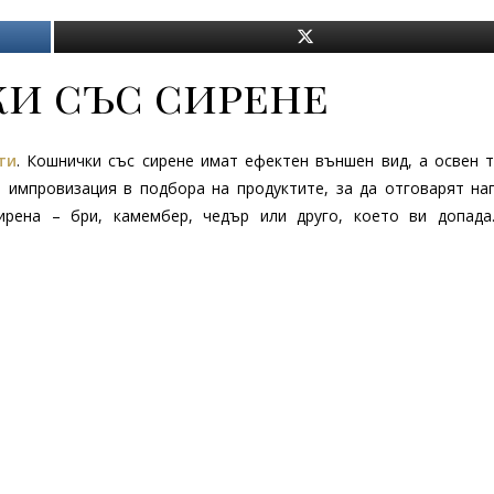
и със сирене
ти
. Кошнички със сирене имат ефектен външен вид, а освен т
а импровизация в подбора на продуктите, за да отговарят на
ирена – бри, камембер, чедър или друго, което ви допада