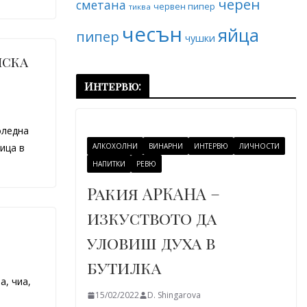
черен
сметана
червен пипер
тиква
чесън
яйца
пипер
чушки
нска
Интервю:
оледна
ица в
АЛКОХОЛНИ
ВИНАРНИ
ИНТЕРВЮ
ЛИЧНОСТИ
НАПИТКИ
РЕВЮ
Ракия АРКАНА –
изкуството да
с
уловиш духа в
бутилка
а, чиа,
15/02/2022
D. Shingarova