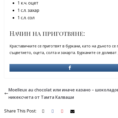
1 к.ч. оцет
1 с.л. захар
1 с.л. сол
Начин на приготвяне:
Краставичките се приготвят в буркани, като на дъното се 
съцветието, оцета, солта и захарта. Бурканите се доливат 
Moelleux au chocolat или иначе казано – шоколадо
никексчета от Тамта Калваши
Share This Post: