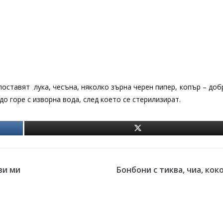
поставят лука, чесъна, няколко зърна черен пипер, копър – добр
до горе с изворна вода, след което се стерилизират.
ви ми
Бонбони с тиква, чиа, коко