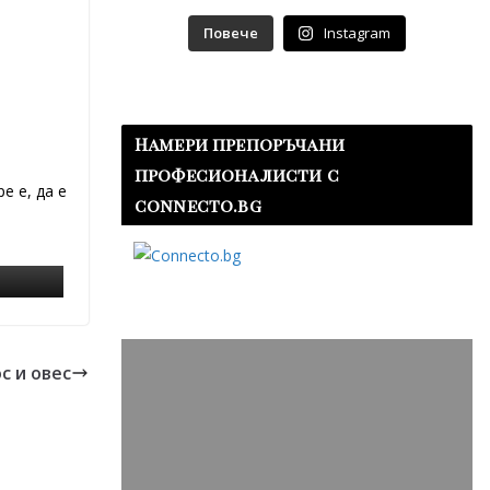
Повече
Instagram
Намери препоръчани
професионалисти с
е е, да е
connecto.bg
с и овес