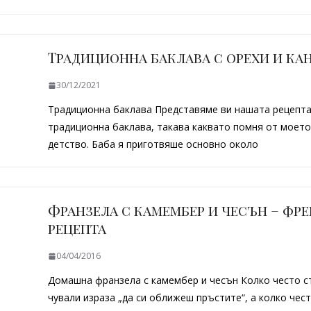
Традиционна баклава с орехи и ка
30/12/2021
Традиционна баклава Представяме ви нашата рецепта
традиционна баклава, такава каквато помня от моето
детство. Баба я приготвяше основно около
Франзела с камембер и чесън – фр
рецепта
04/04/2016
Домашна франзела с камембер и чесън Колко често с
чували израза „да си оближеш пръстите“, а колко чес