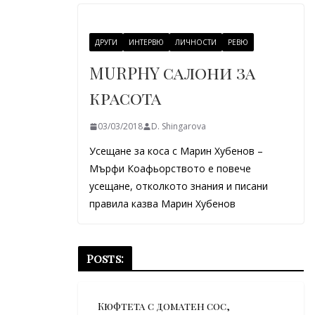
ДРУГИ
ИНТЕРВЮ
ЛИЧНОСТИ
РЕВЮ
MURPHY салони за
красота
03/03/2018
D. Shingarova
Усещане за коса с Марин Хубенов –
Мърфи Коафьорството е повече
усещане, отколкото знания и писани
правила казва Марин Хубенов
Posts:
Кюфтета с доматен сос,