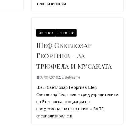
телевизионния
ИНТЕРВЮ
ЛИЧНОСТИ
Шеф Светлозар
Георгиев – за
трюфела и мусаката
07/01/2019
E. Belyashki
Шеф Светлозар Георгиев Шеф
Светлозар Георгиев е сред учредителите
на Българска асоциация на
професионалните готвачи – БАПГ,
специализирал е в