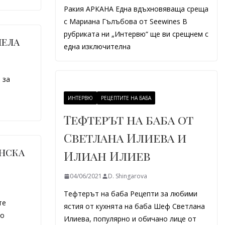
Ракия АРКАНА Една вдъхновяваща среща
с Мариана Гълъбова от Seewines В
рубриката ни „Интервю“ ще ви срещнем с
нела
една изключителна
 за
ИНТЕРВЮ
РЕЦЕПТИТЕ НА БАБА
Тефтерът на баба от
Светлана Илиева и
енска
Илиан Илиев
04/06/2021
D. Shingarova
Тефтерът на баба Рецепти за любими
те
ястия от кухнята на баба Шеф Светлана
то
Илиева, популярно и обичано лице от