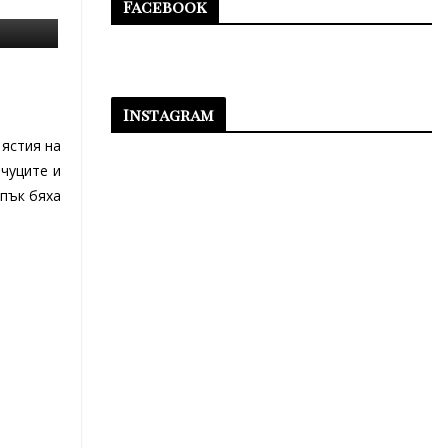
Facebook
Instagram
 ястия на
нчуците и
 пък бяха