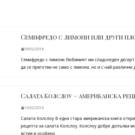
Семифредо с лимони или други пл
09/02/2018
Семифредо с лимони Любимият ми сладоледен десерт
да се приготви не само с лимони, но и с най-различни 
Салата Колслоу – американска рец
10/02/2019
Салата Колслоу В една стара американска книга откри
рецепта за салата Колслоу. Колслоу добре допълва м
ястия и особено