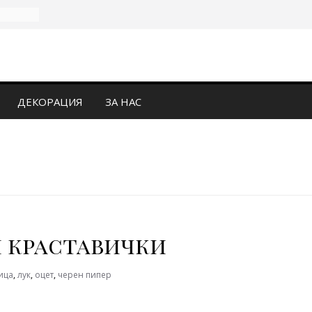
ДЕКОРАЦИЯ
ЗА НАС
 краставички
ица
,
лук
,
оцет
,
черен пипер