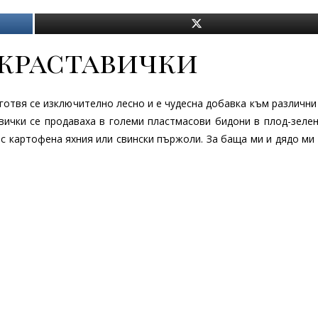
краставички
готвя се изключително лесно и е чудесна добавка към различни
авички се продаваха в големи пластмасови бидони в плод-зеле
с картофена яхния или свински пържоли. За баща ми и дядо ми