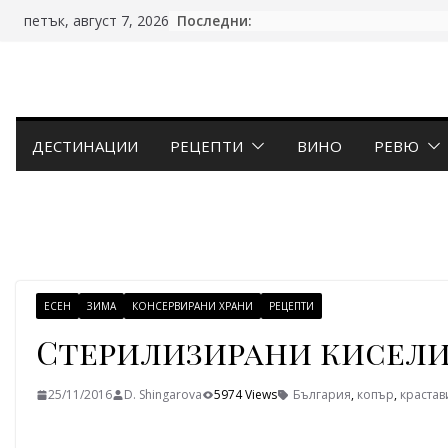
Skip
Последни:
петък, август 7, 2026
to
content
ДЕСТИНАЦИИ
РЕЦЕПТИ
ВИНО
РЕВЮ
ЕСЕН
ЗИМА
КОНСЕРВИРАНИ ХРАНИ
РЕЦЕПТИ
Стерилизирани кисели
25/11/2016
D. Shingarova
5974 Views
България
,
копър
,
крастав