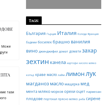
Tags:
одове
Италия
България
Гърция
Коледа
Франция
ванилия
брашно
босилек
бадеми
. Може
захар
вино
домати
джинджифил
домат
други
зехтин
канела
картофи
кисело мляко
лук
лимон
епта
краве масло
копър
лайм
магданоз
масло
мед
мащерка
мляко
мента
орехи
оцет
морков
пармезан
хме тази
ного
сирене
плодове
портокал
прясно мляко
риба