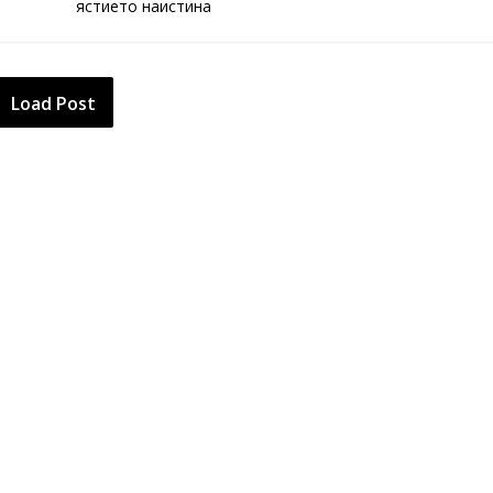
ястието наистина
Load Post