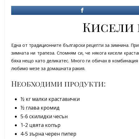
Кисели 
Една от традиционните български рецепти за зимнина. При
зимната ни трапеза. Спомням си, че някога кисели краст
бяха нещо като деликатес. Много ги обичах в комбинация 
любимо мезе за домашната ракия.
Необходими продукти:
½ кг малки краставички
½ глава кромид
5-6 скилидки чесън
1-2 цвята копър
4-5 зърна черен пипер