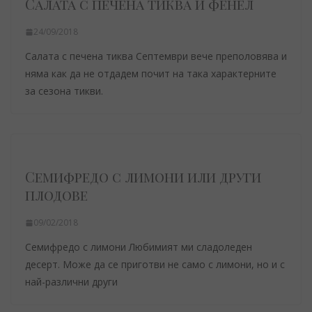
Салата с печена тиква и фенел
24/09/2018
Салата с печена тиква Септември вече преполовява и
няма как да не отдадем почит на така характерните
за сезона тикви.
Семифредо с лимони или други
плодове
09/02/2018
Семифредо с лимони Любимият ми сладоледен
десерт. Може да се приготви не само с лимони, но и с
най-различни други