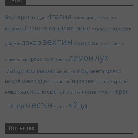
Tags:
Италия
България
бадеми
Гърция
Коледа
Франция
ванилия
вино
брашно
босилек
джинджифил
домат
зехтин
захар
канела
домати
картофи
кисело
лук
лимон
краве масло
копър
лайм
мляко
магданоз
масло
мед
мляко
мента
мащерка
плодове
орехи
оцет
морков
пармезан
портокал
прясно
черен
сирене
сметана
червен пипер
мляко
риба
тиква
чесън
яйца
пипер
чушки
Интервю: