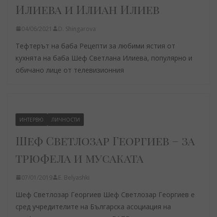
Илиева и Илиан Илиев
04/06/2021
D. Shingarova
Тефтерът на баба Рецепти за любими ястия от
кухнята на баба Шеф Светлана Илиева, популярно и
обичано лице от телевизионния
ИНТЕРВЮ
ЛИЧНОСТИ
Шеф Светлозар Георгиев – за
трюфела и мусаката
07/01/2019
E. Belyashki
Шеф Светлозар Георгиев Шеф Светлозар Георгиев е
сред учредителите на Българска асоциация на