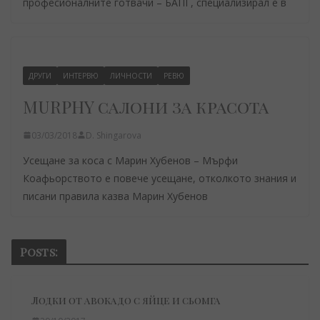
професионалните готвачи – БАПГ, специализирал е в
ДРУГИ
ИНТЕРВЮ
ЛИЧНОСТИ
РЕВЮ
MURPHY салони за красота
03/03/2018
D. Shingarova
Усещане за коса с Марин Хубенов – Мърфи
Коафьорството е повече усещане, отколкото знания и
писани правила казва Марин Хубенов
Posts:
Лодки от авокадо с яйце и сьомга