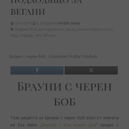
вегани
13/11/2018
D. Shingarova
5601 Views
бадеми
,
боб
,
вегетарианско
,
какао
,
кленов сироп
,
кокос
,
мед
,
стафиди
,
чиа
,
ябълки
Брауни с черен боб - ©Gourmet Friday Сподели
Брауни с черен
боб
Тази рецепта за Брауни с черен боб взех от книгата
на Ела Милс „
Вкусно с Ела всеки ден
“ заедно с