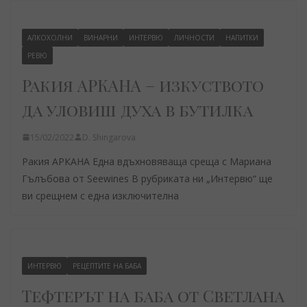
АЛКОХОЛНИ
ВИНАРНИ
ИНТЕРВЮ
ЛИЧНОСТИ
НАПИТКИ
РЕВЮ
Ракия АРКАНА – изкуството
да уловиш духа в бутилка
15/02/2022
D. Shingarova
Ракия АРКАНА Една вдъхновяваща среща с Мариана
Гълъбова от Seewines В рубриката ни „Интервю“ ще
ви срещнем с една изключителна
ИНТЕРВЮ
РЕЦЕПТИТЕ НА БАБА
Тефтерът на баба от Светлана