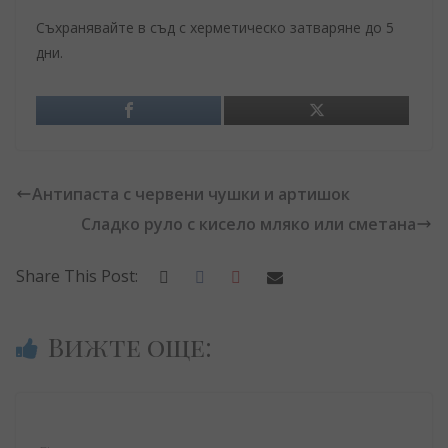
Съхранявайте в съд с херметическо затваряне до 5
дни.
Антипаста с червени чушки и артишок
Сладко руло с кисело мляко или сметана
Share This Post:
Вижте още: