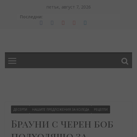
Skip
петък, август 7, 2026
to
Последни:
content
ДЕСЕРТИ
НАШИТЕ ПРЕДЛОЖЕНИЯ ЗА КОЛЕДА
РЕЦЕПТИ
Брауни с черен боб
подходящо за