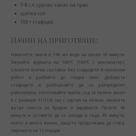
7-8 с.л. сурово какао на прах
щипка сол
100 г стафиди.
Начин на приготвяне:
Накиснете чиата в 140 мл вода за около 30 минути.
Загрейте фурната на 180ºC (160ºC с вентилатор).
Сложете всички съставки без стафидите в кухненски
робот и разбийте до гладка смес. Добавете
стафидите и разбъркайте да се разпределят
равномерно. Използвайте малък съд за печене (моят
е с размери 31/21/6 см) с хартия за печене, изсипете
вътре сместа за брауни и заравнете. Печете 40
минути и оставете да се охлади в съда 45 минути,
което е много важно, защото продължава да стяга.
Нарежете на 12 порции.