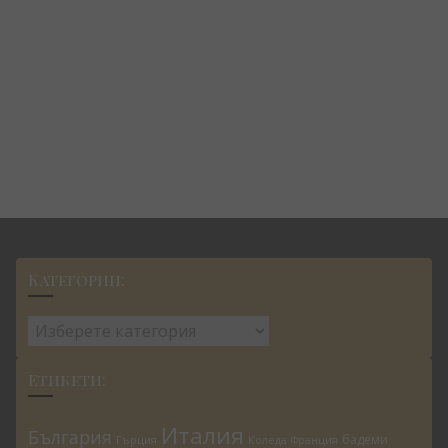
Категории:
Категории:
Етикети:
Италия
България
бадеми
Гърция
Коледа
Франция