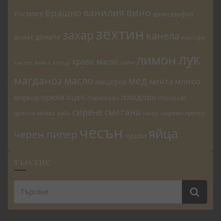
ванилия
вино
брашно
босилек
джинджифил
зехтин
захар
канела
домати
домат
картофи
лук
лимон
краве масло
копър
лайм
кисело мляко
магданоз
масло
мед
мляко
мента
мащерка
плодове
орехи
оцет
морков
пармезан
портокал
сирене
сметана
червен пипер
прясно мляко
риба
тиква
чесън
яйца
черен пипер
чушки
Търсене: