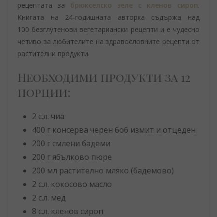
рецептата за
брюкселско зеле с кленов сироп
.
Книгата на 24-годишната авторка съдържа над
100 безглутенови вегетариански рецепти и е чудесно
четиво за любителите на здравословните рецепти от
растителни продукти.
Необходими продукти за 12
порции:
2 с.л. чиа
400 г консерва черен боб измит и отцеден
200 г смлени бадеми
200 г ябълково пюре
200 мл растително мляко (бадемово)
2 с.л. кокосово масло
2 с.л. мед
8 с.л. кленов сироп