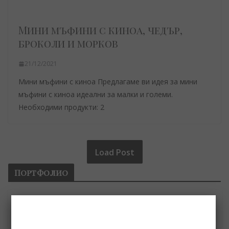
Мини мъфини с киноа, чедър,
броколи и морков
21/12/2021
Мини мъфини с киноа Предлагаме ви идея за мини
мъфини с киноа идеални за малки и големи.
Необходими продукти: 2
Load Post
Портфолио