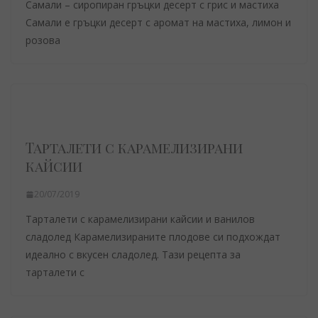
Самали – сиропиран гръцки десерт с грис и мастиха
Самали е гръцки десерт с аромат на мастиха, лимон и
розова
Тарталети с карамелизирани
кайсии
20/07/2019
Тарталети с карамелизирани кайсии и ванилов
сладолед Карамелизираните плодове си подхождат
идеално с вкусен сладолед. Тази рецепта за
тарталети с