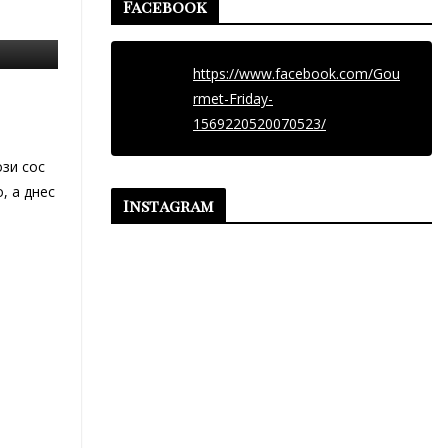
Facebook
https://www.facebook.com/Gou
rmet-Friday-
1569220520070523/
ози сос
, а днес
Instagram