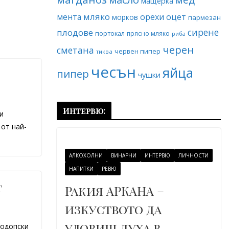
мащерка
мляко
мента
орехи
оцет
морков
пармезан
сирене
плодове
портокал
прясно мляко
риба
черен
сметана
червен пипер
тиква
чесън
яйца
пипер
с
чушки
Интервю:
и
 от най-
АЛКОХОЛНИ
ВИНАРНИ
ИНТЕРВЮ
ЛИЧНОСТИ
НАПИТКИ
РЕВЮ
т
Ракия АРКАНА –
изкуството да
уловиш духа в
родопски