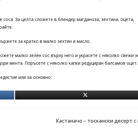
 соса. За целта сложете в блендер магданоза, зехтина, оцета,
райте.
ържете за кратко в малко зехтин и масло.
ожете малко зелен сос върху него и украсете с няколко свежи 
 дори мента. Поръсете с няколко капки редуциран балсамов оцет.
едястие или за основно.
Кастаначо – тоскански десерт с