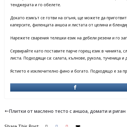
тенджерата и го обелете.
Докато езикът се готви на огъня, ще можете да приготвите
каперсите, филенцата аншоа и листата от целина и бленди
Нарежете сварения телешки език на дебели резени и го зап
Сервирайте като поставите парче горещ език в чинията, сл
листа. Подходящи са: салата, кълнове, рукола, тученица и
Ястието е изключително фино и богато. Подходящо е за пр
Плитки от маслено тесто с аншoа, домати и риган
Share This Post: