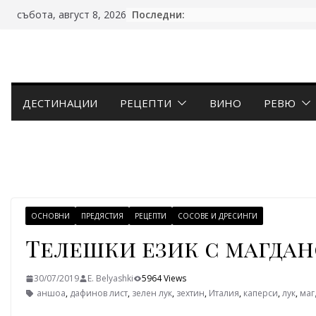
Skip
Последни:
събота, август 8, 2026
to
content
ДЕСТИНАЦИИ
РЕЦЕПТИ
ВИНО
РЕВЮ
ОСНОВНИ
ПРЕДЯСТИЯ
РЕЦЕПТИ
СОСОВЕ И ДРЕСИНГИ
Телешки език с магда
30/07/2019
E. Belyashki
5964 Views
аншоа
,
дафинов лист
,
зелен лук
,
зехтин
,
Италия
,
каперси
,
лук
,
маг