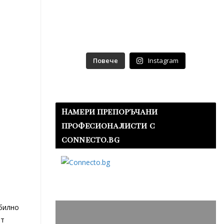
Повече
Instagram
Намери препоръчани
професионалисти с
connecto.bg
обилно
от