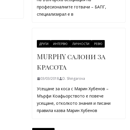
т
професионалните готвачи – БАПГ,
специализирал е в
ДРУГИ
ИНТЕРВЮ
ЛИЧНОСТИ
РЕВЮ
MURPHY салони за
красота
03/03/2018
D. Shingarova
Усещане за коса с Марин Хубенов –
Мърфи Коафьорството е повече
усещане, отколкото знания и писани
правила казва Марин Хубенов