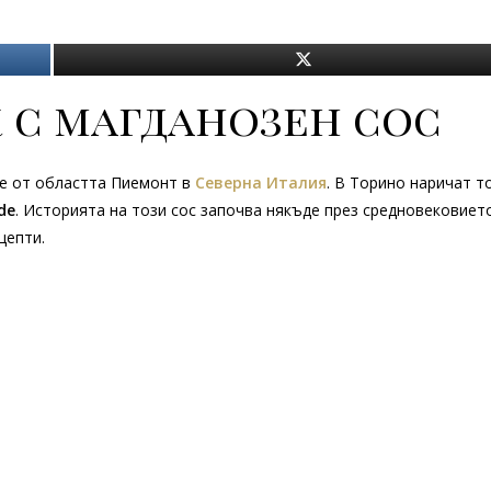
 с магданозен сос
 е от областта Пиемонт в
Северна
Италия
. В Торино наричат т
de
. Историята на този сос започва някъде през средновековието
цепти.