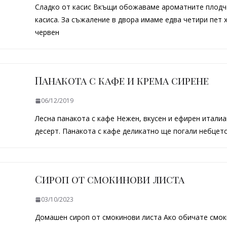
Сладко от касис Вкъщи обожаваме ароматните плодч
касиса. За съжаление в двора имаме едва четири пет х
червен
Панакота с кафе и крема сирене
06/12/2019
Лесна панакота с кафе Нежен, вкусен и ефирен италиа
десерт. Панакота с кафе деликатно ще погали небцето
Сироп от смокинови листа
03/10/2023
Домашен сироп от смокинови листа Ако обичате смок