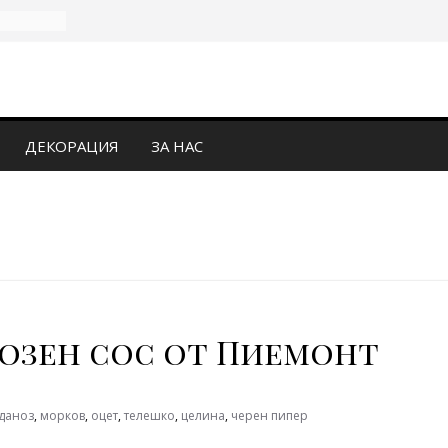
ДЕКОРАЦИЯ
ЗА НАС
нозен сос от Пиемонт
даноз
,
морков
,
оцет
,
телешко
,
целина
,
черен пипер