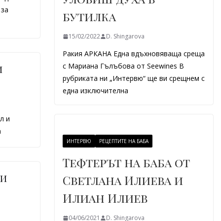
 за
бутилка
15/02/2022
D. Shingarova
Ракия АРКАНА Една вдъхновяваща среща
с Мариана Гълъбова от Seewines В
и
рубриката ни „Интервю“ ще ви срещнем с
една изключителна
л и
а
ИНТЕРВЮ
РЕЦЕПТИТЕ НА БАБА
Тефтерът на баба от
ни
Светлана Илиева и
Илиан Илиев
04/06/2021
D. Shingarova