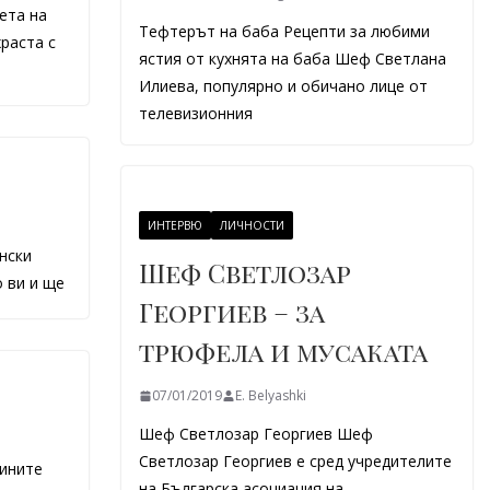
ета на
Тефтерът на баба Рецепти за любими
раста с
ястия от кухнята на баба Шеф Светлана
Илиева, популярно и обичано лице от
телевизионния
ИНТЕРВЮ
ЛИЧНОСТИ
нски
Шеф Светлозар
 ви и ще
Георгиев – за
трюфела и мусаката
07/01/2019
E. Belyashki
Шеф Светлозар Георгиев Шеф
Светлозар Георгиев е сред учредителите
ините
на Българска асоциация на