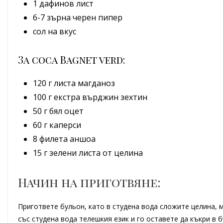
1 дафинов лист
6-7 зърна черен пипер
сол на вкус
За соса Bagnet verd:
120 г листа магданоз
100 г екстра върджин зехтин
50 г бял оцет
60 г каперси
8 филета аншоа
15 г зелени листа от целина
Начин на приготвяне:
Пригответе бульон, като в студена вода сложите целина, 
със студена вода телешкия език и го оставете да къкри в б