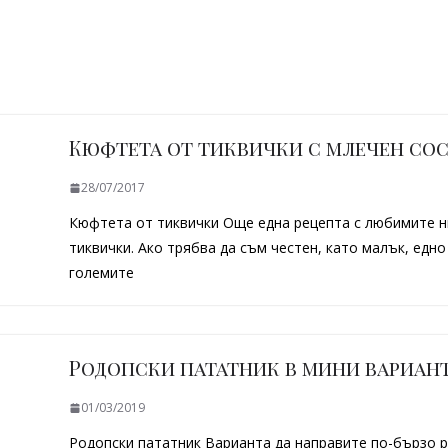
Кюфтета от тиквички с млечен со
28/07/2017
Кюфтета от тиквички Още една рецепта с любимите н
тиквички. Ако трябва да съм честен, като малък, едно
големите
Родопски пататник в мини вариан
01/03/2019
Родопски пататник Варианта да направите по-бързо 