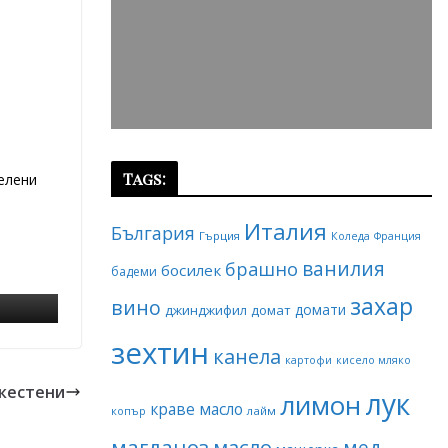
Tags:
зелени
Италия
България
Гърция
Коледа
Франция
ванилия
брашно
босилек
бадеми
захар
вино
домати
джинджифил
домат
зехтин
канела
картофи
кисело мляко
 кестени
лук
лимон
краве масло
копър
лайм
магданоз
масло
мед