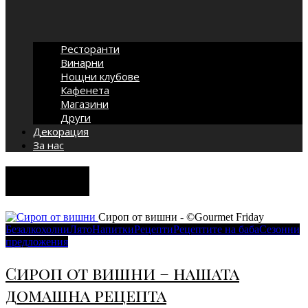
Ресторанти
Винарни
Нощни клубове
Кафенета
Магазини
Други
Декорация
За нас
вишни
Сироп от вишни - ©Gourmet Friday
Безалкохолни
Лято
Напитки
Рецепти
Рецептите на баба
Сезонни
предложения
Сироп от вишни – нашата
домашна рецепта