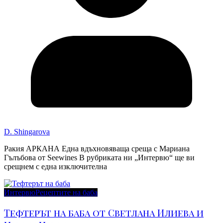
D. Shingarova
Ракия АРКАНА Една вдъхновяваща среща с Мариана
Гълъбова от Seewines В рубриката ни „Интервю“ ще ви
срещнем с една изключителна
Интервю
Рецептите на баба
Тефтерът на баба от Светлана Илиева и