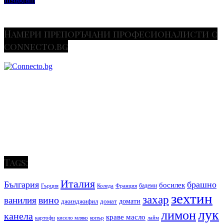
Намери препоръчани професионалисти с
connecto.bg
Tags:
Италия
България
брашно
босилек
бадеми
Гърция
Коледа
Франция
зехтин
захар
вино
ванилия
джинджифил
домат
домати
лук
лимон
канела
краве масло
копър
лайм
картофи
кисело мляко