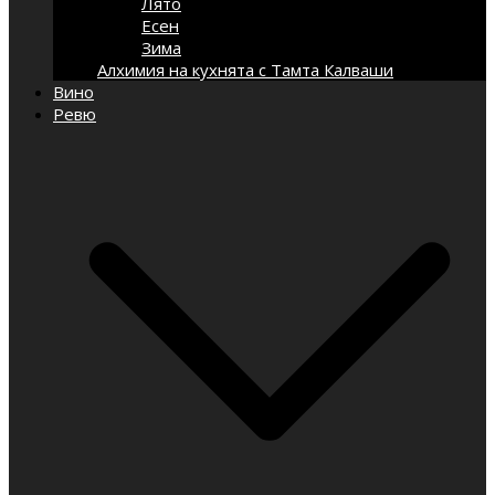
Лято
Есен
Зима
Алхимия на кухнята с Тамта Калваши
Вино
Ревю