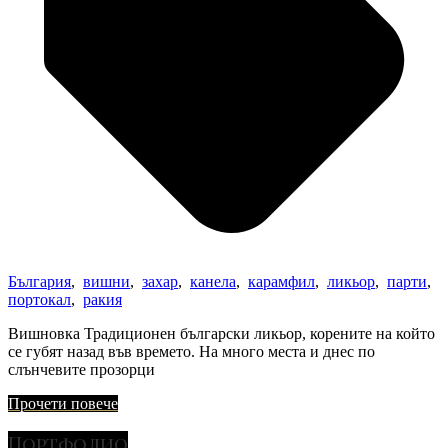
България
,
вишни
,
захар
,
канела
,
карамфил
,
ликьор
,
парти
,
портокал
,
ракия
Вишновка Традиционен български ликьор, корените на който
се губят назад във времето. На много места и днес по
слънчевите прозорци
Прочети повече
Портфолио