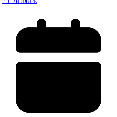
Илиан Илиев