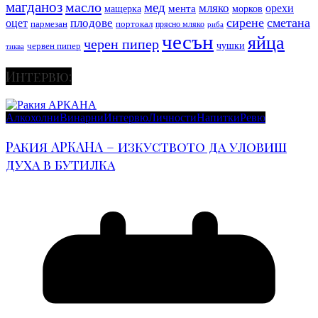
магданоз
масло
мед
мляко
мента
орехи
мащерка
морков
сирене
сметана
плодове
оцет
пармезан
портокал
прясно мляко
риба
чесън
яйца
черен пипер
чушки
червен пипер
тиква
Интервю:
Алкохолни
Винарни
Интервю
Личности
Напитки
Ревю
Ракия АРКАНА – изкуството да уловиш
духа в бутилка