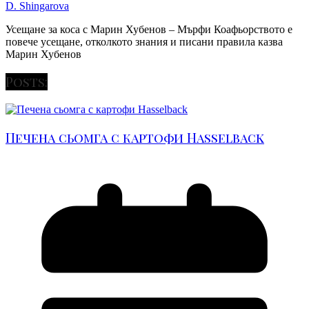
D. Shingarova
Усещане за коса с Марин Хубенов – Мърфи Коафьорството е
повече усещане, отколкото знания и писани правила казва
Марин Хубенов
Posts:
Печена сьомга с картофи Hasselback